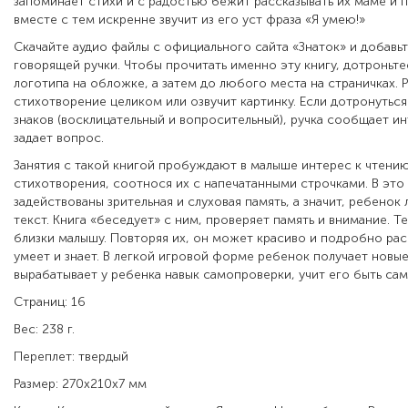
запоминает стихи и с радостью бежит рассказывать их маме и п
вместе с тем искренне звучит из его уст фраза «Я умею!»
Скачайте аудио файлы с официального сайта «Знаток» и добавьт
говорящей ручки. Чтобы прочитать именно эту книгу, дотроньте
логотипа на обложке, а затем до любого места на страничках. 
стихотворение целиком или озвучит картинку. Если дотронуться
знаков (восклицательный и вопросительный), ручка сообщает и
задает вопрос.
Занятия с такой книгой пробуждают в малыше интерес к чтени
стихотворения, соотнося их с напечатанными строчками. В это
задействованы зрительная и слуховая память, а значит, ребенок
текст. Книга «беседует» с ним, проверяет память и внимание. 
близки малышу. Повторяя их, он может красиво и подробно расс
умеет и знает. В легкой игровой форме ребенок получает новые
вырабатывает у ребенка навык самопроверки, учит его быть са
Страниц: 16
Вес: 238 г.
Переплет: твердый
Размер: 270х210х7 мм