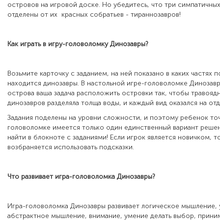
островов на игровой доске. Но убедитесь, что три симпатичны
отделены от их красных собратьев - тираннозавров!
Как играть в игру-головоломку Динозавры?
Возьмите карточку с заданием, на ней показано в каких частях 
находится динозавры. В настольной игре-головоломке Динозав
острова ваша задача расположить островки так, чтобы травояд
динозавров разделяла толща воды, и каждый вид оказался на от
Задания поделены на уровни сложности, и поэтому ребенок точн
головоломке имеется только один единственный вариант реше
найти в блокноте с заданиями! Если игрок является новичком, т
возбраняется использовать подсказки.
Что развивает игра-головоломка Динозавры?
Игра-головоломка Динозавры развивает логическое мышление, 
абстрактное мышление, внимание, умение делать выбор, прини