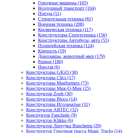
Гоночные машины
(165)
Воздушный транспорт
(104)
Поезда
(51)
Строительная техника
(81)
Военная техника
(208)
Космическая техника
(117)
Конструкторы Спецтехника
(156)
Конструкторы Автобусы, авто
(55)
Полицейская техника
(124)
Крепость
(19)
Динозавры, животный мир
(179)
Разное
(180)
Ниндзя
(6)
Конструкторы GIGO
(38)
Конструкторы Clics
(17)
Конструкторы Magformers
(73)
Конструкторы Мик-О-Мик
(25)
Конструктор Zoob
(30)
Конструкторы Bloco
(14)
Конструкторы Игольчатые
(31)
Конструктор ARTEC
(32)
Консруктор Fanclastic
(9)
Конструктор Klikko
(6)
Конструктор Липучка Bunchems
(29)
Конструктор Гоночная трасса Magic Tracks
(14)