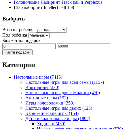
Головоломка Лабиринт Track ball и Perplexus
Шар лабиринт Intellect ball 158
Выбрать
Возраст ребенка
Пол ребёнка
Бюджет на подарок
Найти подарки
Категории
Настольные игры
(7415)
Настольные игры для всей семьи
(1157)
Викторины
(330)
Настольные игры для компании
(470)
Активные игры
(192)
Игры головоломки
(359)
Настольные игры для двоих
(123)
Экономические игры
(154)
Детские настольные игры
(1892)
Ходилки
(430)
Игры на развитие памяти и внимания
(530)