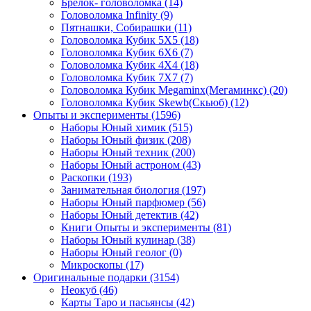
Брелок- головоломка
(14)
Головоломка Infinity
(9)
Пятнашки, Собирашки
(11)
Головоломка Кубик 5Х5
(18)
Головоломка Кубик 6Х6
(7)
Головоломка Кубик 4Х4
(18)
Головоломка Кубик 7Х7
(7)
Головоломка Кубик Megaminx(Мегаминкс)
(20)
Головоломка Кубик Skewb(Скьюб)
(12)
Опыты и эксперименты
(1596)
Наборы Юный химик
(515)
Наборы Юный физик
(208)
Наборы Юный техник
(200)
Наборы Юный астроном
(43)
Раскопки
(193)
Занимательная биология
(197)
Наборы Юный парфюмер
(56)
Наборы Юный детектив
(42)
Книги Опыты и эксперименты
(81)
Наборы Юный кулинар
(38)
Наборы Юный геолог
(0)
Микроскопы
(17)
Оригинальные подарки
(3154)
Неокуб
(46)
Карты Таро и пасьянсы
(42)