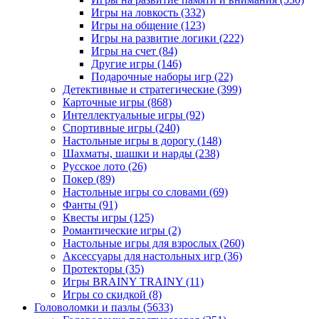
Игры на ловкость
(332)
Игры на общение
(123)
Игры на развитие логики
(222)
Игры на счет
(84)
Другие игры
(146)
Подарочные наборы игр
(22)
Детективные и стратегические
(399)
Карточные игры
(868)
Интеллектуальные игры
(92)
Спортивные игры
(240)
Настольные игры в дорогу
(148)
Шахматы, шашки и нарды
(238)
Русское лото
(26)
Покер
(89)
Настольные игры со словами
(69)
Фанты
(91)
Квесты игры
(125)
Романтические игры
(2)
Настольные игры для взрослых
(260)
Аксессуары для настольных игр
(36)
Протекторы
(35)
Игры BRAINY TRAINY
(11)
Игры со скидкой
(8)
Головоломки и пазлы
(5633)