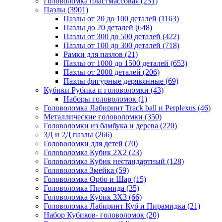
Головоломка пластмассовая
(251)
Пазлы
(3901)
Пазлы от 20 до 100 деталей
(1163)
Пазлы до 20 деталей
(648)
Пазлы от 300 до 500 деталей
(422)
Пазлы от 100 до 300 деталей
(718)
Рамки для пазлов
(21)
Пазлы от 1000 до 1500 деталей
(653)
Пазлы от 2000 деталей
(206)
Пазлы фигурные дерявянные
(69)
Кубики Рубика и головоломки
(43)
Наборы головоломок
(1)
Головоломка Лабиринт Track ball и Perplexus
(46)
Металлические головоломки
(350)
Головоломки из бамбука и дерева
(220)
3Д и 2Д пазлы
(266)
Головоломки для детей
(70)
Головоломка Кубик 2Х2
(23)
Головоломка Кубик нестандартный
(128)
Головоломка Змейка
(59)
Головоломка Орбо и Шар
(15)
Головоломка Пирамида
(35)
Головоломка Кубик 3Х3
(66)
Головоломка Лабиринт Куб и Пирамидка
(21)
Набор Кубиков- головоломок
(20)