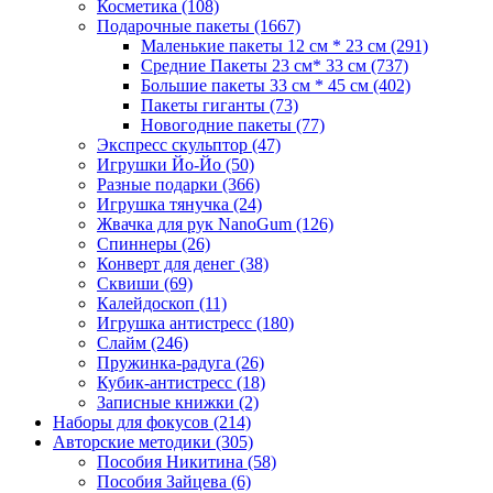
Косметика
(108)
Подарочные пакеты
(1667)
Маленькие пакеты 12 см * 23 см
(291)
Средние Пакеты 23 см* 33 см
(737)
Большие пакеты 33 см * 45 см
(402)
Пакеты гиганты
(73)
Новогодние пакеты
(77)
Экспресс скульптор
(47)
Игрушки Йо-Йо
(50)
Разные подарки
(366)
Игрушка тянучка
(24)
Жвачка для рук NanoGum
(126)
Спиннеры
(26)
Конверт для денег
(38)
Сквиши
(69)
Калейдоскоп
(11)
Игрушка антистресс
(180)
Слайм
(246)
Пружинка-радуга
(26)
Кубик-антистресс
(18)
Записные книжки
(2)
Наборы для фокусов
(214)
Авторские методики
(305)
Пособия Никитина
(58)
Пособия Зайцева
(6)