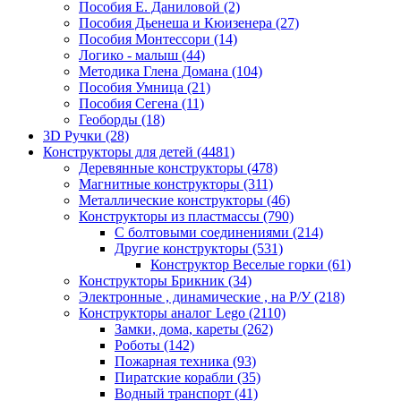
Пособия Е. Даниловой
(2)
Пособия Дьенеша и Кюизенера
(27)
Пособия Монтессори
(14)
Логико - малыш
(44)
Методика Глена Домана
(104)
Пособия Умница
(21)
Пособия Сегена
(11)
Геоборды
(18)
3D Ручки
(28)
Конструкторы для детей
(4481)
Деревянные конструкторы
(478)
Магнитные конструкторы
(311)
Металлические конструкторы
(46)
Конструкторы из пластмассы
(790)
С болтовыми соединениями
(214)
Другие конструкторы
(531)
Конструктор Веселые горки
(61)
Конструкторы Брикник
(34)
Электронные , динамические , на Р/У
(218)
Конструкторы аналог Lego
(2110)
Замки, дома, кареты
(262)
Роботы
(142)
Пожарная техника
(93)
Пиратские корабли
(35)
Водный транспорт
(41)