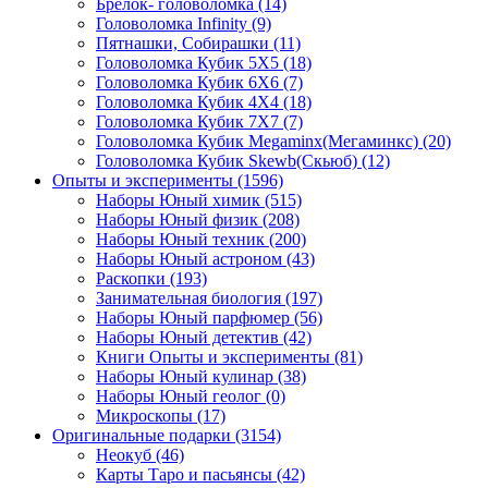
Брелок- головоломка
(14)
Головоломка Infinity
(9)
Пятнашки, Собирашки
(11)
Головоломка Кубик 5Х5
(18)
Головоломка Кубик 6Х6
(7)
Головоломка Кубик 4Х4
(18)
Головоломка Кубик 7Х7
(7)
Головоломка Кубик Megaminx(Мегаминкс)
(20)
Головоломка Кубик Skewb(Скьюб)
(12)
Опыты и эксперименты
(1596)
Наборы Юный химик
(515)
Наборы Юный физик
(208)
Наборы Юный техник
(200)
Наборы Юный астроном
(43)
Раскопки
(193)
Занимательная биология
(197)
Наборы Юный парфюмер
(56)
Наборы Юный детектив
(42)
Книги Опыты и эксперименты
(81)
Наборы Юный кулинар
(38)
Наборы Юный геолог
(0)
Микроскопы
(17)
Оригинальные подарки
(3154)
Неокуб
(46)
Карты Таро и пасьянсы
(42)