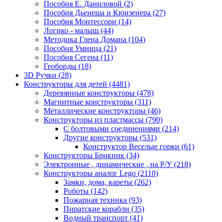
Пособия Е. Даниловой
(2)
Пособия Дьенеша и Кюизенера
(27)
Пособия Монтессори
(14)
Логико - малыш
(44)
Методика Глена Домана
(104)
Пособия Умница
(21)
Пособия Сегена
(11)
Геоборды
(18)
3D Ручки
(28)
Конструкторы для детей
(4481)
Деревянные конструкторы
(478)
Магнитные конструкторы
(311)
Металлические конструкторы
(46)
Конструкторы из пластмассы
(790)
С болтовыми соединениями
(214)
Другие конструкторы
(531)
Конструктор Веселые горки
(61)
Конструкторы Брикник
(34)
Электронные , динамические , на Р/У
(218)
Конструкторы аналог Lego
(2110)
Замки, дома, кареты
(262)
Роботы
(142)
Пожарная техника
(93)
Пиратские корабли
(35)
Водный транспорт
(41)