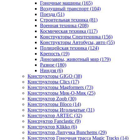
Гоночные машины
(165)
Воздушный транспорт
(104)
Поезда
(51)
Строительная техника
(81)
Военная техника
(208)
Космическая техника
(117)
Конструкторы Спецтехника
(156)
Конструкторы Автобусы, авто
(55)
Полицейская техника
(124)
Крепость
(19)
Динозавры, животный мир
(179)
Разное
(180)
Ниндзя
(6)
Конструкторы GIGO
(38)
Конструкторы Clics
(17)
Конструкторы Magformers
(73)
Конструкторы Мик-О-Мик
(25)
Конструктор Zoob
(30)
Конструкторы Bloco
(14)
Конструкторы Игольчатые
(31)
Конструктор ARTEC
(32)
Консруктор Fanclastic
(9)
Конструктор Klikko
(6)
Конструктор Липучка Bunchems
(29)
Конструктор Гоночная трасса Magic Tracks
(14)