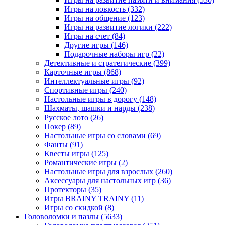
Игры на ловкость
(332)
Игры на общение
(123)
Игры на развитие логики
(222)
Игры на счет
(84)
Другие игры
(146)
Подарочные наборы игр
(22)
Детективные и стратегические
(399)
Карточные игры
(868)
Интеллектуальные игры
(92)
Спортивные игры
(240)
Настольные игры в дорогу
(148)
Шахматы, шашки и нарды
(238)
Русское лото
(26)
Покер
(89)
Настольные игры со словами
(69)
Фанты
(91)
Квесты игры
(125)
Романтические игры
(2)
Настольные игры для взрослых
(260)
Аксессуары для настольных игр
(36)
Протекторы
(35)
Игры BRAINY TRAINY
(11)
Игры со скидкой
(8)
Головоломки и пазлы
(5633)