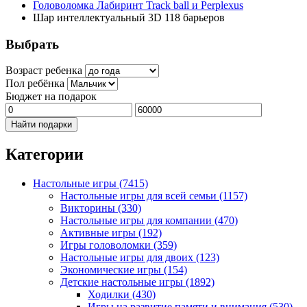
Головоломка Лабиринт Track ball и Perplexus
Шар интеллектуальный 3D 118 барьеров
Выбрать
Возраст ребенка
Пол ребёнка
Бюджет на подарок
Найти подарки
Категории
Настольные игры
(7415)
Настольные игры для всей семьи
(1157)
Викторины
(330)
Настольные игры для компании
(470)
Активные игры
(192)
Игры головоломки
(359)
Настольные игры для двоих
(123)
Экономические игры
(154)
Детские настольные игры
(1892)
Ходилки
(430)
Игры на развитие памяти и внимания
(530)