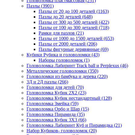
Головоломка пластмассовая
(251)
Пазлы
(3901)
Пазлы от 20 до 100 деталей
(1163)
Пазлы до 20 деталей
(648)
Пазлы от 300 до 500 деталей
(422)
Пазлы от 100 до 300 деталей
(718)
Рамки для пазлов
(21)
Пазлы от 1000 до 1500 деталей
(653)
Пазлы от 2000 деталей
(206)
Пазлы фигурные дерявянные
(69)
Кубики Рубика и головоломки
(43)
Наборы головоломок
(1)
Головоломка Лабиринт Track ball и Perplexus
(46)
Металлические головоломки
(350)
Головоломки из бамбука и дерева
(220)
3Д и 2Д пазлы
(266)
Головоломки для детей
(70)
Головоломка Кубик 2Х2
(23)
Головоломка Кубик нестандартный
(128)
Головоломка Змейка
(59)
Головоломка Орбо и Шар
(15)
Головоломка Пирамида
(35)
Головоломка Кубик 3Х3
(66)
Головоломка Лабиринт Куб и Пирамидка
(21)
Набор Кубиков- головоломок
(20)