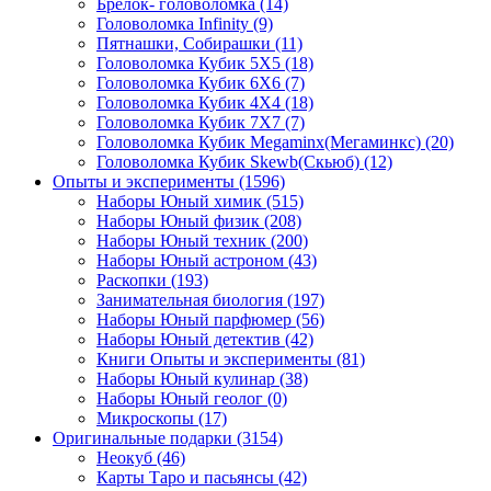
Брелок- головоломка
(14)
Головоломка Infinity
(9)
Пятнашки, Собирашки
(11)
Головоломка Кубик 5Х5
(18)
Головоломка Кубик 6Х6
(7)
Головоломка Кубик 4Х4
(18)
Головоломка Кубик 7Х7
(7)
Головоломка Кубик Megaminx(Мегаминкс)
(20)
Головоломка Кубик Skewb(Скьюб)
(12)
Опыты и эксперименты
(1596)
Наборы Юный химик
(515)
Наборы Юный физик
(208)
Наборы Юный техник
(200)
Наборы Юный астроном
(43)
Раскопки
(193)
Занимательная биология
(197)
Наборы Юный парфюмер
(56)
Наборы Юный детектив
(42)
Книги Опыты и эксперименты
(81)
Наборы Юный кулинар
(38)
Наборы Юный геолог
(0)
Микроскопы
(17)
Оригинальные подарки
(3154)
Неокуб
(46)
Карты Таро и пасьянсы
(42)