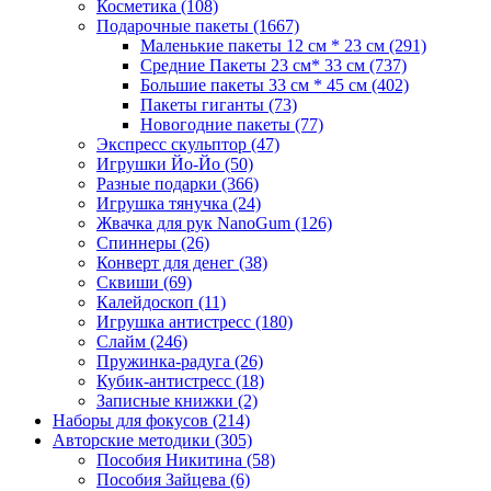
Косметика
(108)
Подарочные пакеты
(1667)
Маленькие пакеты 12 см * 23 см
(291)
Средние Пакеты 23 см* 33 см
(737)
Большие пакеты 33 см * 45 см
(402)
Пакеты гиганты
(73)
Новогодние пакеты
(77)
Экспресс скульптор
(47)
Игрушки Йо-Йо
(50)
Разные подарки
(366)
Игрушка тянучка
(24)
Жвачка для рук NanoGum
(126)
Спиннеры
(26)
Конверт для денег
(38)
Сквиши
(69)
Калейдоскоп
(11)
Игрушка антистресс
(180)
Слайм
(246)
Пружинка-радуга
(26)
Кубик-антистресс
(18)
Записные книжки
(2)
Наборы для фокусов
(214)
Авторские методики
(305)
Пособия Никитина
(58)
Пособия Зайцева
(6)