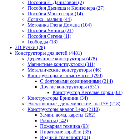
Пособия Е. Даниловой
(2)
Пособия Дьенеша и Кюизенера
(27)
Пособия Монтессори
(14)
Логико - малыш
(44)
Методика Глена Домана
(104)
Пособия Умница
(21)
Пособия Сегена
(11)
Геоборды
(18)
3D Ручки
(28)
Конструкторы для детей
(4481)
Деревянные конструкторы
(478)
Магнитные конструкторы
(311)
Металлические конструкторы
(46)
Конструкторы из пластмассы
(790)
С болтовыми соединениями
(214)
Другие конструкторы
(531)
Конструктор Веселые горки
(61)
Конструкторы Брикник
(34)
Электронные , динамические , на Р/У
(218)
Конструкторы аналог Lego
(2110)
Замки, дома, кареты
(262)
Роботы
(142)
Пожарная техника
(93)
Пиратские корабли
(35)
Водный транспорт
(41)