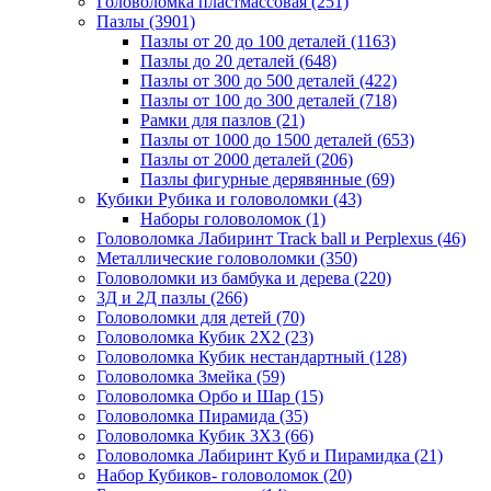
Головоломка пластмассовая
(251)
Пазлы
(3901)
Пазлы от 20 до 100 деталей
(1163)
Пазлы до 20 деталей
(648)
Пазлы от 300 до 500 деталей
(422)
Пазлы от 100 до 300 деталей
(718)
Рамки для пазлов
(21)
Пазлы от 1000 до 1500 деталей
(653)
Пазлы от 2000 деталей
(206)
Пазлы фигурные дерявянные
(69)
Кубики Рубика и головоломки
(43)
Наборы головоломок
(1)
Головоломка Лабиринт Track ball и Perplexus
(46)
Металлические головоломки
(350)
Головоломки из бамбука и дерева
(220)
3Д и 2Д пазлы
(266)
Головоломки для детей
(70)
Головоломка Кубик 2Х2
(23)
Головоломка Кубик нестандартный
(128)
Головоломка Змейка
(59)
Головоломка Орбо и Шар
(15)
Головоломка Пирамида
(35)
Головоломка Кубик 3Х3
(66)
Головоломка Лабиринт Куб и Пирамидка
(21)
Набор Кубиков- головоломок
(20)