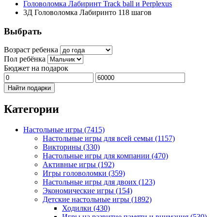
Головоломка Лабиринт Track ball и Perplexus
3Д Головоломка Лабиринто 118 шагов
Выбрать
Возраст ребенка
Пол ребёнка
Бюджет на подарок
Найти подарки
Категории
Настольные игры
(7415)
Настольные игры для всей семьи
(1157)
Викторины
(330)
Настольные игры для компании
(470)
Активные игры
(192)
Игры головоломки
(359)
Настольные игры для двоих
(123)
Экономические игры
(154)
Детские настольные игры
(1892)
Ходилки
(430)
Игры на развитие памяти и внимания
(530)