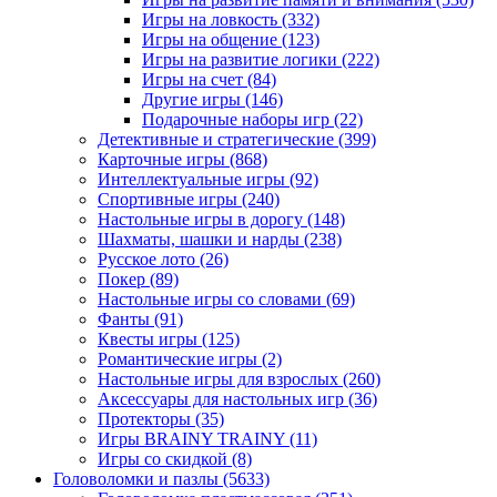
Игры на ловкость
(332)
Игры на общение
(123)
Игры на развитие логики
(222)
Игры на счет
(84)
Другие игры
(146)
Подарочные наборы игр
(22)
Детективные и стратегические
(399)
Карточные игры
(868)
Интеллектуальные игры
(92)
Спортивные игры
(240)
Настольные игры в дорогу
(148)
Шахматы, шашки и нарды
(238)
Русское лото
(26)
Покер
(89)
Настольные игры со словами
(69)
Фанты
(91)
Квесты игры
(125)
Романтические игры
(2)
Настольные игры для взрослых
(260)
Аксессуары для настольных игр
(36)
Протекторы
(35)
Игры BRAINY TRAINY
(11)
Игры со скидкой
(8)
Головоломки и пазлы
(5633)