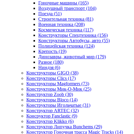
Гоночные машины
(165)
Воздушный транспорт
(104)
Поезда
(51)
Строительная техника
(81)
Военная техника
(208)
Космическая техника
(117)
Конструкторы Спецтехника
(156)
Конструкторы Автобусы, авто
(55)
Полицейская техника
(124)
Крепость
(19)
Динозавры, животный мир
(179)
Разное
(180)
Ниндзя
(6)
Конструкторы GIGO
(38)
Конструкторы Clics
(17)
Конструкторы Magformers
(73)
Конструкторы Мик-О-Мик
(25)
Конструктор Zoob
(30)
Конструкторы Bloco
(14)
Конструкторы Игольчатые
(31)
Конструктор ARTEC
(32)
Консруктор Fanclastic
(9)
Конструктор Klikko
(6)
Конструктор Липучка Bunchems
(29)
Конструктор Гоночная трасса Magic Tracks
(14)