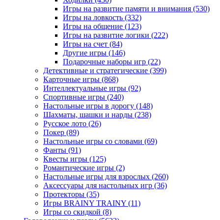
Игры на развитие памяти и внимания
(530)
Игры на ловкость
(332)
Игры на общение
(123)
Игры на развитие логики
(222)
Игры на счет
(84)
Другие игры
(146)
Подарочные наборы игр
(22)
Детективные и стратегические
(399)
Карточные игры
(868)
Интеллектуальные игры
(92)
Спортивные игры
(240)
Настольные игры в дорогу
(148)
Шахматы, шашки и нарды
(238)
Русское лото
(26)
Покер
(89)
Настольные игры со словами
(69)
Фанты
(91)
Квесты игры
(125)
Романтические игры
(2)
Настольные игры для взрослых
(260)
Аксессуары для настольных игр
(36)
Протекторы
(35)
Игры BRAINY TRAINY
(11)
Игры со скидкой
(8)