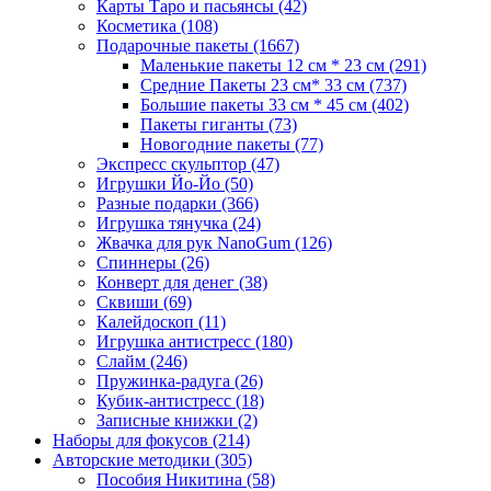
Карты Таро и пасьянсы
(42)
Косметика
(108)
Подарочные пакеты
(1667)
Маленькие пакеты 12 см * 23 см
(291)
Средние Пакеты 23 см* 33 см
(737)
Большие пакеты 33 см * 45 см
(402)
Пакеты гиганты
(73)
Новогодние пакеты
(77)
Экспресс скульптор
(47)
Игрушки Йо-Йо
(50)
Разные подарки
(366)
Игрушка тянучка
(24)
Жвачка для рук NanoGum
(126)
Спиннеры
(26)
Конверт для денег
(38)
Сквиши
(69)
Калейдоскоп
(11)
Игрушка антистресс
(180)
Слайм
(246)
Пружинка-радуга
(26)
Кубик-антистресс
(18)
Записные книжки
(2)
Наборы для фокусов
(214)
Авторские методики
(305)
Пособия Никитина
(58)