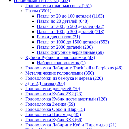
Головоломки и пазлы
(5633)
Головоломка пластмассовая
(251)
Пазлы
(3901)
Пазлы от 20 до 100 деталей
(1163)
Пазлы до 20 деталей
(648)
Пазлы от 300 до 500 деталей
(422)
Пазлы от 100 до 300 деталей
(718)
Рамки для пазлов
(21)
Пазлы от 1000 до 1500 деталей
(653)
Пазлы от 2000 деталей
(206)
Пазлы фигурные дерявянные
(69)
Кубики Рубика и головоломки
(43)
Наборы головоломок
(1)
Головоломка Лабиринт Track ball и Perplexus
(46)
Металлические головоломки
(350)
Головоломки из бамбука и дерева
(220)
3Д и 2Д пазлы
(266)
Головоломки для детей
(70)
Головоломка Кубик 2Х2
(23)
Головоломка Кубик нестандартный
(128)
Головоломка Змейка
(59)
Головоломка Орбо и Шар
(15)
Головоломка Пирамида
(35)
Головоломка Кубик 3Х3
(66)
Головоломка Лабиринт Куб и Пирамидка
(21)