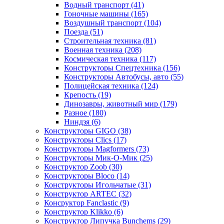
Водный транспорт
(41)
Гоночные машины
(165)
Воздушный транспорт
(104)
Поезда
(51)
Строительная техника
(81)
Военная техника
(208)
Космическая техника
(117)
Конструкторы Спецтехника
(156)
Конструкторы Автобусы, авто
(55)
Полицейская техника
(124)
Крепость
(19)
Динозавры, животный мир
(179)
Разное
(180)
Ниндзя
(6)
Конструкторы GIGO
(38)
Конструкторы Clics
(17)
Конструкторы Magformers
(73)
Конструкторы Мик-О-Мик
(25)
Конструктор Zoob
(30)
Конструкторы Bloco
(14)
Конструкторы Игольчатые
(31)
Конструктор ARTEC
(32)
Консруктор Fanclastic
(9)
Конструктор Klikko
(6)
Конструктор Липучка Bunchems
(29)