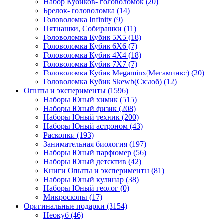
Набор Кубиков- головоломок
(20)
Брелок- головоломка
(14)
Головоломка Infinity
(9)
Пятнашки, Собирашки
(11)
Головоломка Кубик 5Х5
(18)
Головоломка Кубик 6Х6
(7)
Головоломка Кубик 4Х4
(18)
Головоломка Кубик 7Х7
(7)
Головоломка Кубик Megaminx(Мегаминкс)
(20)
Головоломка Кубик Skewb(Скьюб)
(12)
Опыты и эксперименты
(1596)
Наборы Юный химик
(515)
Наборы Юный физик
(208)
Наборы Юный техник
(200)
Наборы Юный астроном
(43)
Раскопки
(193)
Занимательная биология
(197)
Наборы Юный парфюмер
(56)
Наборы Юный детектив
(42)
Книги Опыты и эксперименты
(81)
Наборы Юный кулинар
(38)
Наборы Юный геолог
(0)
Микроскопы
(17)
Оригинальные подарки
(3154)
Неокуб
(46)