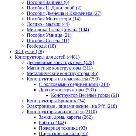
Пособия Зайцева
(6)
Пособия Е. Даниловой
(2)
Пособия Дьенеша и Кюизенера
(27)
Пособия Монтессори
(14)
Логико - малыш
(44)
Методика Глена Домана
(104)
Пособия Умница
(21)
Пособия Сегена
(11)
Геоборды
(18)
3D Ручки
(28)
Конструкторы для детей
(4481)
Деревянные конструкторы
(478)
Магнитные конструкторы
(311)
Металлические конструкторы
(46)
Конструкторы из пластмассы
(790)
С болтовыми соединениями
(214)
Другие конструкторы
(531)
Конструктор Веселые горки
(61)
Конструкторы Брикник
(34)
Электронные , динамические , на Р/У
(218)
Конструкторы аналог Lego
(2110)
Замки, дома, кареты
(262)
Роботы
(142)
Пожарная техника
(93)
Пиратские корабли
(35)