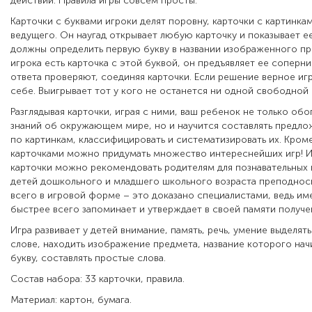
действий. Правила игры совсем просты:
Карточки с буквами игроки делят поровну, карточки с картинка
ведущего. Он наугад открывает любую карточку и показывает е
должны определить первую букву в названии изображенного пре
игрока есть карточка с этой буквой, он предъявляет ее соперн
ответа проверяют, соединяя карточки. Если решение верное иг
себе. Выигрывает тот у кого не останется ни одной свободной 
Разглядывая карточки, играя с ними, ваш ребенок не только обо
знаний об окружающем мире, но и научится составлять предло
по картинкам, классифицировать и систематизировать их. Кром
карточками можно придумать множество интереснейших игр! 
карточки можно рекомендовать родителям для познавательных и
детей дошкольного и младшего школьного возраста преподноси
всего в игровой форме – это доказано специалистами, ведь им
быстрее всего запоминает и утверждает в своей памяти полу
Игра развивает у детей внимание, память, речь, умение выделят
слове, находить изображение предмета, название которого нач
букву, составлять простые слова.
Состав набора: 33 карточки, правила.
Материал: картон, бумага.