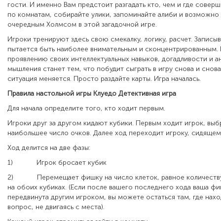
гости. И именно Вам предстоит разгадать кто, чем и где совер
по комнатам, собирайте улики, запоминайте алиби и возможно 
очередным Холмсом в этой загадочной игре.
Игроки тренируют здесь свою смекалку, логику, расчет. Записы
пытается быть наиболее внимательным и сконцентрированным. 
проявлению своих интеллектуальных навыков, догадливости и а
мышления станет тем, что побудит сыграть в игру снова и снова
ситуация меняется. Просто раздайте карты. Игра началась.
Правила настольной игры Клуедо Детективная игра
Для начала определите того, кто ходит первым.
Игроки друг за другом кидают кубики. Первым ходит игрок, вы
наибольшее число очков. Далее ход переходит игроку, сидящем
Ход делится на две фазы:
1)
Игрок бросает кубик
2)
Перемещает фишку на число клеток, равное количеств
на обоих кубиках. (Если после вашего последнего хода ваша ф
передвинута другим игроком, вы можете остаться там, где наход
вопрос, не двигаясь с места).