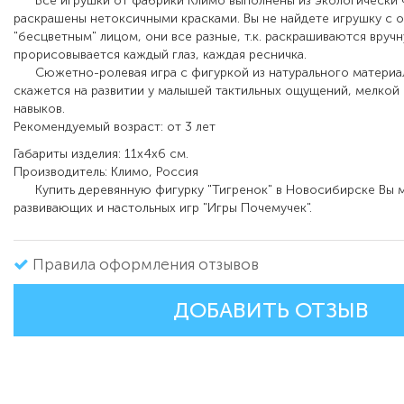
Все игрушки от фабрики Климо выполнены из экологически 
раскрашены нетоксичными красками. Вы не найдете игрушку с 
"
бесцветным
"
лицом, они все разные, т.к. раскрашиваются вруч
прорисовывается каждый глаз, каждая ресничка.
Сюжетно-ролевая игра с фигуркой из натурального материа
скажется на развитии у малышей тактильных ощущений, мелкой
навыков.
Рекомендуемый возраст: от 3 лет
Габариты изделия: 11х4х6 см.
Производитель: Климо, Россия
Купить деревянную фигурку
"Тигренок"
в Новосибирске Вы м
развивающих и настольных игр "Игры Почемучек".
Правила оформления отзывов
ДОБАВИТЬ ОТЗЫВ