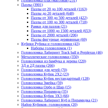
Головоломка пластмассовая
(251)
Пазлы
(3901)
Пазлы от 20 до 100 деталей
(1163)
Пазлы до 20 деталей
(648)
Пазлы от 300 до 500 деталей
(422)
Пазлы от 100 до 300 деталей
(718)
Рамки для пазлов
(21)
Пазлы от 1000 до 1500 деталей
(653)
Пазлы от 2000 деталей
(206)
Пазлы фигурные дерявянные
(69)
Кубики Рубика и головоломки
(43)
Наборы головоломок
(1)
Головоломка Лабиринт Track ball и Perplexus
(46)
Металлические головоломки
(350)
Головоломки из бамбука и дерева
(220)
3Д и 2Д пазлы
(266)
Головоломки для детей
(70)
Головоломка Кубик 2Х2
(23)
Головоломка Кубик нестандартный
(128)
Головоломка Змейка
(59)
Головоломка Орбо и Шар
(15)
Головоломка Пирамида
(35)
Головоломка Кубик 3Х3
(66)
Головоломка Лабиринт Куб и Пирамидка
(21)
Набор Кубиков- головоломок
(20)