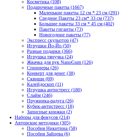
Косметика
(108)
Подарочные пакеты
(1667)
Маленькие пакеты 12 см * 23 см
(291)
Средние Пакеты 23 см* 33 см
(737)
Большие пакеты 33 см * 45 см
(402)
Пакеты гиганты
(73)
Новогодние пакеты
(77)
Экспресс скульптор
(47)
Игрушки Йо-Йо
(50)
Разные подарки
(366)
Игрушка тянучка
(24)
Жвачка для рук NanoGum
(126)
Спиннеры
(26)
Конверт для денег
(38)
Сквиши
(69)
Калейдоскоп
(11)
Игрушка антистресс
(180)
Слайм
(246)
Пружинка-радуга
(26)
Кубик-антистресс
(18)
Записные книжки
(2)
Наборы для фокусов
(214)
Авторские методики
(305)
Пособия Никитина
(58)
Пособия Зайцева
(6)