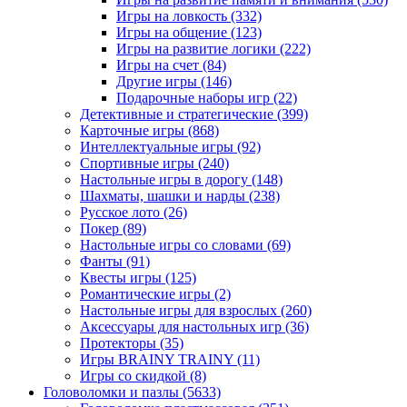
Игры на ловкость
(332)
Игры на общение
(123)
Игры на развитие логики
(222)
Игры на счет
(84)
Другие игры
(146)
Подарочные наборы игр
(22)
Детективные и стратегические
(399)
Карточные игры
(868)
Интеллектуальные игры
(92)
Спортивные игры
(240)
Настольные игры в дорогу
(148)
Шахматы, шашки и нарды
(238)
Русское лото
(26)
Покер
(89)
Настольные игры со словами
(69)
Фанты
(91)
Квесты игры
(125)
Романтические игры
(2)
Настольные игры для взрослых
(260)
Аксессуары для настольных игр
(36)
Протекторы
(35)
Игры BRAINY TRAINY
(11)
Игры со скидкой
(8)
Головоломки и пазлы
(5633)