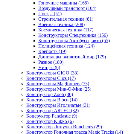
Гоночные машины
(165)
Воздушный транспорт
(104)
Поезда
(51)
Строительная техника
(81)
Военная техника
(208)
Космическая техника
(117)
Конструкторы Спецтехника
(156)
Конструкторы Автобусы, авто
(55)
Полицейская техника
(124)
Крепость
(19)
Динозавры, животный мир
(179)
Разное
(180)
Ниндзя
(6)
Конструкторы GIGO
(38)
Конструкторы Clics
(17)
Конструкторы Magformers
(73)
Конструкторы Мик-О-Мик
(25)
Конструктор Zoob
(30)
Конструкторы Bloco
(14)
Конструкторы Игольчатые
(31)
Конструктор ARTEC
(32)
Консруктор Fanclastic
(9)
Конструктор Klikko
(6)
Конструктор Липучка Bunchems
(29)
Конструктор Гоночная трасса Magic Tracks
(14)