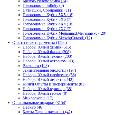
Брелок- головоломка
(14)
Головоломка Infinity
(9)
Пятнашки, Собирашки
(11)
Головоломка Кубик 5Х5
(18)
Головоломка Кубик 6Х6
(7)
Головоломка Кубик 4Х4
(18)
Головоломка Кубик 7Х7
(7)
Головоломка Кубик Megaminx(Мегаминкс)
(20)
Головоломка Кубик Skewb(Скьюб)
(12)
Опыты и эксперименты
(1596)
Наборы Юный химик
(515)
Наборы Юный физик
(208)
Наборы Юный техник
(200)
Наборы Юный астроном
(43)
Раскопки
(193)
Занимательная биология
(197)
Наборы Юный парфюмер
(56)
Наборы Юный детектив
(42)
Книги Опыты и эксперименты
(81)
Наборы Юный кулинар
(38)
Наборы Юный геолог
(0)
Микроскопы
(17)
Оригинальные подарки
(3154)
Неокуб
(46)
Карты Таро и пасьянсы
(42)