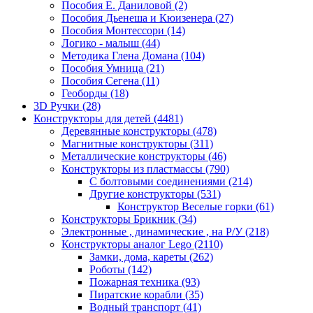
Пособия Е. Даниловой
(2)
Пособия Дьенеша и Кюизенера
(27)
Пособия Монтессори
(14)
Логико - малыш
(44)
Методика Глена Домана
(104)
Пособия Умница
(21)
Пособия Сегена
(11)
Геоборды
(18)
3D Ручки
(28)
Конструкторы для детей
(4481)
Деревянные конструкторы
(478)
Магнитные конструкторы
(311)
Металлические конструкторы
(46)
Конструкторы из пластмассы
(790)
С болтовыми соединениями
(214)
Другие конструкторы
(531)
Конструктор Веселые горки
(61)
Конструкторы Брикник
(34)
Электронные , динамические , на Р/У
(218)
Конструкторы аналог Lego
(2110)
Замки, дома, кареты
(262)
Роботы
(142)
Пожарная техника
(93)
Пиратские корабли
(35)
Водный транспорт
(41)