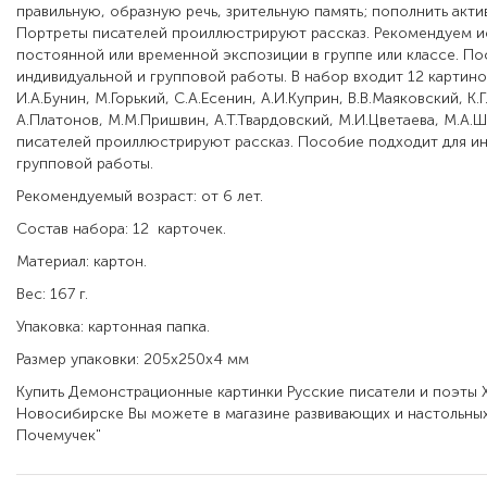
правильную, образную речь, зрительную память; пополнить акти
Портреты писателей проиллюстрируют рассказ. Рекомендуем ис
постоянной или временной экспозиции в группе или классе. П
индивидуальной и групповой работы. В набор входит 12 картинок
И.А.Бунин, М.Горький, С.А.Есенин, A.И.Куприн, B.В.Маяковский, К.
А.Платонов, М.М.Пришвин, А.Т.Твардовский, М.И.Цветаева, М.А.
писателей проиллюстрируют рассказ. Пособие подходит для ин
групповой работы.
Рекомендуемый возраст: от 6 лет.
Состав набора: 12 карточек.
Материал: картон.
Вес: 167 г.
Упаковка: картонная папка.
Размер упаковки: 205х250х4 мм
Купить Демонстрационные картинки Русские писатели и поэты Х
Новосибирске Вы можете в магазине развивающих и настольных
Почемучек"