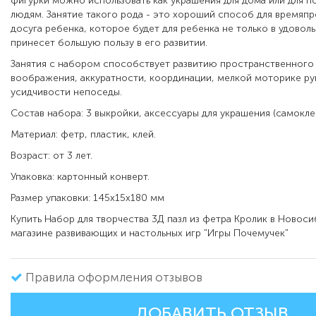
фигурки можно использовать как украшения для дома или для п
людям. Занятие такого рода - это хороший способ для времяп
досуга ребенка, которое будет для ребенка не только в удоволь
принесет большую пользу в его развитии.
Занятия с набором способствует развитию пространственного
воображения, аккуратности, координации, мелкой моторике ру
усидчивости непоседы.
Состав набора: 3 выкройки, аксессуары для украшения (самокле
Материал: фетр, пластик, клей.
Возраст: от 3 лет.
Упаковка: картонный конверт.
Размер упаковки: 145х15х180 мм
Купить Набор для творчества 3Д пазл из фетра Кролик в Новос
магазине развивающих и настольных игр "Игры Почемучек"
Правила оформления отзывов
ДОБАВИТЬ ОТЗЫВ