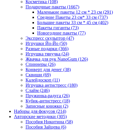
Косметика
(108)
Подарочные пакеты
(1667)
Маленькие пакеты 12 см * 23 см
(291)
Средние Пакеты 23 см* 33 см
(737)
Большие пакеты 33 см * 45 см
(402)
Пакеты гиганты
(73)
Новогодние пакеты
(77)
Экспресс скульптор
(47)
Игрушки Йо-Йо
(50)
Разные подарки
(366)
Игрушка тянучка
(24)
Жвачка для рук NanoGum
(126)
Спиннеры
(26)
Конверт для денег
(38)
Сквиши
(69)
Калейдоскоп
(11)
Игрушка антистресс
(180)
Слайм
(246)
Пружинка-радуга
(26)
Кубик-антистресс
(18)
Записные книжки
(2)
Наборы для фокусов
(214)
Авторские методики
(305)
Пособия Никитина
(58)
Пособия Зайцева
(6)