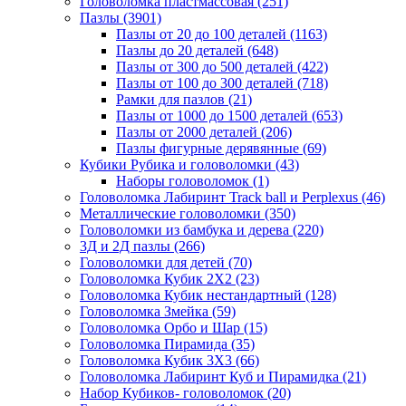
Головоломка пластмассовая
(251)
Пазлы
(3901)
Пазлы от 20 до 100 деталей
(1163)
Пазлы до 20 деталей
(648)
Пазлы от 300 до 500 деталей
(422)
Пазлы от 100 до 300 деталей
(718)
Рамки для пазлов
(21)
Пазлы от 1000 до 1500 деталей
(653)
Пазлы от 2000 деталей
(206)
Пазлы фигурные дерявянные
(69)
Кубики Рубика и головоломки
(43)
Наборы головоломок
(1)
Головоломка Лабиринт Track ball и Perplexus
(46)
Металлические головоломки
(350)
Головоломки из бамбука и дерева
(220)
3Д и 2Д пазлы
(266)
Головоломки для детей
(70)
Головоломка Кубик 2Х2
(23)
Головоломка Кубик нестандартный
(128)
Головоломка Змейка
(59)
Головоломка Орбо и Шар
(15)
Головоломка Пирамида
(35)
Головоломка Кубик 3Х3
(66)
Головоломка Лабиринт Куб и Пирамидка
(21)
Набор Кубиков- головоломок
(20)