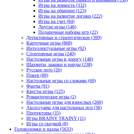
Игры на ловкость
(332)
Игры на общение
(123)
Игры на развитие логики
(222)
Игры на счет
(84)
Другие игры
(146)
Подарочные наборы игр
(22)
Детективные и стратегические
(399)
Карточные игры
(868)
Интеллектуальные игры
(92)
Спортивные игры
(240)
Настольные игры в дорогу
(148)
Шахматы, шашки и нарды
(238)
Русское лото
(26)
Покер
(89)
Настольные игры со словами
(69)
Фанты
(91)
Квесты игры
(125)
Романтические игры
(2)
Настольные игры для взрослых
(260)
Аксессуары для настольных игр
(36)
Протекторы
(35)
Игры BRAINY TRAINY
(11)
Игры со скидкой
(8)
Головоломки и пазлы
(5633)