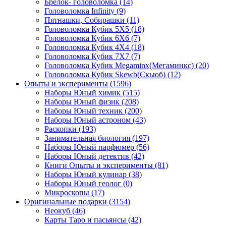
Брелок- головоломка
(14)
Головоломка Infinity
(9)
Пятнашки, Собирашки
(11)
Головоломка Кубик 5Х5
(18)
Головоломка Кубик 6Х6
(7)
Головоломка Кубик 4Х4
(18)
Головоломка Кубик 7Х7
(7)
Головоломка Кубик Megaminx(Мегаминкс)
(20)
Головоломка Кубик Skewb(Скьюб)
(12)
Опыты и эксперименты
(1596)
Наборы Юный химик
(515)
Наборы Юный физик
(208)
Наборы Юный техник
(200)
Наборы Юный астроном
(43)
Раскопки
(193)
Занимательная биология
(197)
Наборы Юный парфюмер
(56)
Наборы Юный детектив
(42)
Книги Опыты и эксперименты
(81)
Наборы Юный кулинар
(38)
Наборы Юный геолог
(0)
Микроскопы
(17)
Оригинальные подарки
(3154)
Неокуб
(46)
Карты Таро и пасьянсы
(42)