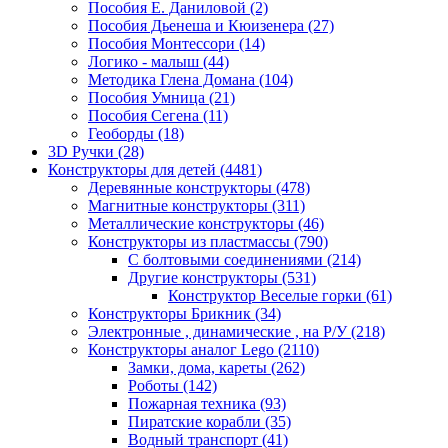
Пособия Е. Даниловой
(2)
Пособия Дьенеша и Кюизенера
(27)
Пособия Монтессори
(14)
Логико - малыш
(44)
Методика Глена Домана
(104)
Пособия Умница
(21)
Пособия Сегена
(11)
Геоборды
(18)
3D Ручки
(28)
Конструкторы для детей
(4481)
Деревянные конструкторы
(478)
Магнитные конструкторы
(311)
Металлические конструкторы
(46)
Конструкторы из пластмассы
(790)
С болтовыми соединениями
(214)
Другие конструкторы
(531)
Конструктор Веселые горки
(61)
Конструкторы Брикник
(34)
Электронные , динамические , на Р/У
(218)
Конструкторы аналог Lego
(2110)
Замки, дома, кареты
(262)
Роботы
(142)
Пожарная техника
(93)
Пиратские корабли
(35)
Водный транспорт
(41)