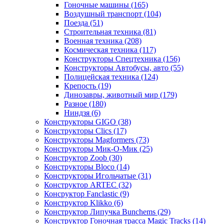
Гоночные машины
(165)
Воздушный транспорт
(104)
Поезда
(51)
Строительная техника
(81)
Военная техника
(208)
Космическая техника
(117)
Конструкторы Спецтехника
(156)
Конструкторы Автобусы, авто
(55)
Полицейская техника
(124)
Крепость
(19)
Динозавры, животный мир
(179)
Разное
(180)
Ниндзя
(6)
Конструкторы GIGO
(38)
Конструкторы Clics
(17)
Конструкторы Magformers
(73)
Конструкторы Мик-О-Мик
(25)
Конструктор Zoob
(30)
Конструкторы Bloco
(14)
Конструкторы Игольчатые
(31)
Конструктор ARTEC
(32)
Консруктор Fanclastic
(9)
Конструктор Klikko
(6)
Конструктор Липучка Bunchems
(29)
Конструктор Гоночная трасса Magic Tracks
(14)