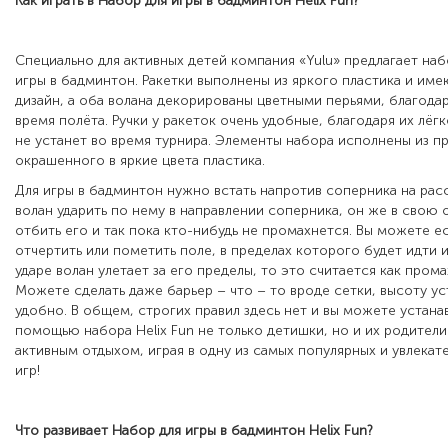
Как играть в
Набор для игры в бадминтон Helix Fun
?
Специально для активных детей компания «Yulu» предлагает наб
игры в бадминтон. Ракетки выполнены из яркого пластика и им
дизайн, а оба волана декорированы цветными перьями, благода
время полёта. Ручки у ракеток очень удобные, благодаря их лёг
не устанет во время турнира. Элементы набора исполнены из п
окрашенного в яркие цвета пластика.
Для игры в бадминтон нужно встать напротив соперника на рас
волан ударить по нему в направлении соперника, он же в свою
отбить его и так пока кто-нибудь не промахнется. Вы можете е
отчертить или пометить поле, в пределах которого будет идти и
ударе волан улетает за его пределы, то это считается как прома
Можете сделать даже барьер – что – то вроде сетки, высоту ус
удобно. В общем, строгих правил здесь нет и вы можете устанав
помощью набора Helix Fun не только детишки, но и их родители
активным отдыхом, играя в одну из самых популярных и увлекат
игр!
Что развивает
Набор для игры в бадминтон Helix Fun
?