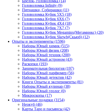
Брелок- головоломка
(14)
Головоломка Infinity
(9)
Пятнашки, Собирашки
(11)
Головоломка Кубик 5Х5
(18)
Головоломка Кубик 6Х6
(7)
Головоломка Кубик 4Х4
(18)
Головоломка Кубик 7Х7
(7)
Головоломка Кубик Megaminx(Мегаминкс)
(20)
Головоломка Кубик Skewb(Скьюб)
(12)
Опыты и эксперименты
(1596)
Наборы Юный химик
(515)
Наборы Юный физик
(208)
Наборы Юный техник
(200)
Наборы Юный астроном
(43)
Раскопки
(193)
Занимательная биология
(197)
Наборы Юный парфюмер
(56)
Наборы Юный детектив
(42)
Книги Опыты и эксперименты
(81)
Наборы Юный кулинар
(38)
Наборы Юный геолог
(0)
Микроскопы
(17)
Оригинальные подарки
(3154)
Неокуб
(46)
Карты Таро и пасьянсы
(42)