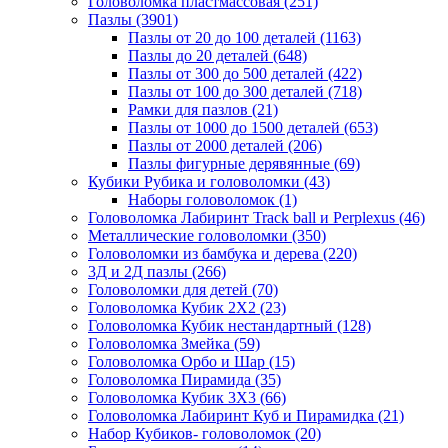
Головоломка пластмассовая
(251)
Пазлы
(3901)
Пазлы от 20 до 100 деталей
(1163)
Пазлы до 20 деталей
(648)
Пазлы от 300 до 500 деталей
(422)
Пазлы от 100 до 300 деталей
(718)
Рамки для пазлов
(21)
Пазлы от 1000 до 1500 деталей
(653)
Пазлы от 2000 деталей
(206)
Пазлы фигурные дерявянные
(69)
Кубики Рубика и головоломки
(43)
Наборы головоломок
(1)
Головоломка Лабиринт Track ball и Perplexus
(46)
Металлические головоломки
(350)
Головоломки из бамбука и дерева
(220)
3Д и 2Д пазлы
(266)
Головоломки для детей
(70)
Головоломка Кубик 2Х2
(23)
Головоломка Кубик нестандартный
(128)
Головоломка Змейка
(59)
Головоломка Орбо и Шар
(15)
Головоломка Пирамида
(35)
Головоломка Кубик 3Х3
(66)
Головоломка Лабиринт Куб и Пирамидка
(21)
Набор Кубиков- головоломок
(20)