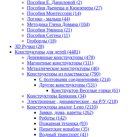
Пособия Е. Даниловой
(2)
Пособия Дьенеша и Кюизенера
(27)
Пособия Монтессори
(14)
Логико - малыш
(44)
Методика Глена Домана
(104)
Пособия Умница
(21)
Пособия Сегена
(11)
Геоборды
(18)
3D Ручки
(28)
Конструкторы для детей
(4481)
Деревянные конструкторы
(478)
Магнитные конструкторы
(311)
Металлические конструкторы
(46)
Конструкторы из пластмассы
(790)
С болтовыми соединениями
(214)
Другие конструкторы
(531)
Конструктор Веселые горки
(61)
Конструкторы Брикник
(34)
Электронные , динамические , на Р/У
(218)
Конструкторы аналог Lego
(2110)
Замки, дома, кареты
(262)
Роботы
(142)
Пожарная техника
(93)
Пиратские корабли
(35)
Водный транспорт
(41)