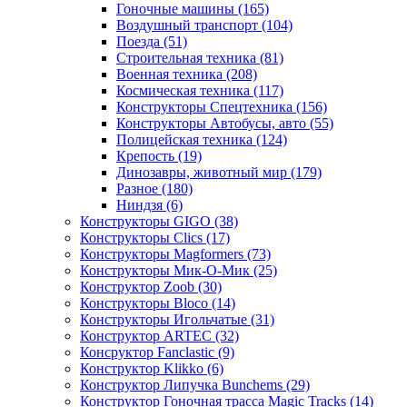
Гоночные машины
(165)
Воздушный транспорт
(104)
Поезда
(51)
Строительная техника
(81)
Военная техника
(208)
Космическая техника
(117)
Конструкторы Спецтехника
(156)
Конструкторы Автобусы, авто
(55)
Полицейская техника
(124)
Крепость
(19)
Динозавры, животный мир
(179)
Разное
(180)
Ниндзя
(6)
Конструкторы GIGO
(38)
Конструкторы Clics
(17)
Конструкторы Magformers
(73)
Конструкторы Мик-О-Мик
(25)
Конструктор Zoob
(30)
Конструкторы Bloco
(14)
Конструкторы Игольчатые
(31)
Конструктор ARTEC
(32)
Консруктор Fanclastic
(9)
Конструктор Klikko
(6)
Конструктор Липучка Bunchems
(29)
Конструктор Гоночная трасса Magic Tracks
(14)