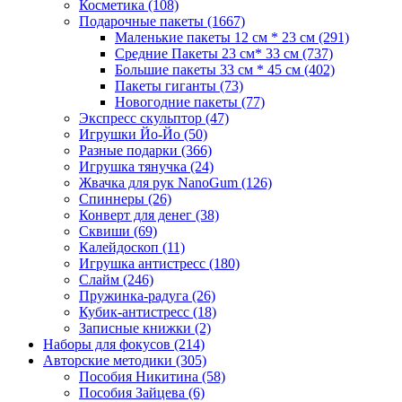
Косметика
(108)
Подарочные пакеты
(1667)
Маленькие пакеты 12 см * 23 см
(291)
Средние Пакеты 23 см* 33 см
(737)
Большие пакеты 33 см * 45 см
(402)
Пакеты гиганты
(73)
Новогодние пакеты
(77)
Экспресс скульптор
(47)
Игрушки Йо-Йо
(50)
Разные подарки
(366)
Игрушка тянучка
(24)
Жвачка для рук NanoGum
(126)
Спиннеры
(26)
Конверт для денег
(38)
Сквиши
(69)
Калейдоскоп
(11)
Игрушка антистресс
(180)
Слайм
(246)
Пружинка-радуга
(26)
Кубик-антистресс
(18)
Записные книжки
(2)
Наборы для фокусов
(214)
Авторские методики
(305)
Пособия Никитина
(58)
Пособия Зайцева
(6)