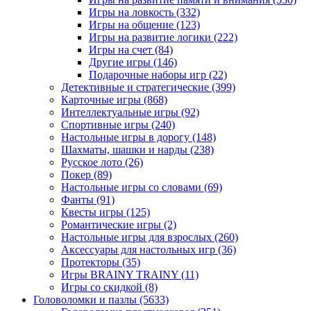
Игры на ловкость
(332)
Игры на общение
(123)
Игры на развитие логики
(222)
Игры на счет
(84)
Другие игры
(146)
Подарочные наборы игр
(22)
Детективные и стратегические
(399)
Карточные игры
(868)
Интеллектуальные игры
(92)
Спортивные игры
(240)
Настольные игры в дорогу
(148)
Шахматы, шашки и нарды
(238)
Русское лото
(26)
Покер
(89)
Настольные игры со словами
(69)
Фанты
(91)
Квесты игры
(125)
Романтические игры
(2)
Настольные игры для взрослых
(260)
Аксессуары для настольных игр
(36)
Протекторы
(35)
Игры BRAINY TRAINY
(11)
Игры со скидкой
(8)
Головоломки и пазлы
(5633)