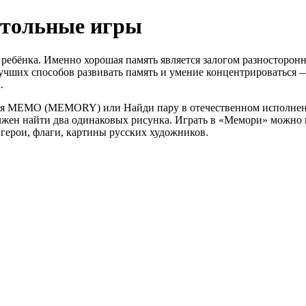
стольные игры
 у ребёнка. Именно хорошая память является залогом разносторо
учших способов развивать память и умение концентрироваться —
.
тся MEMO (MEMORY) или Найди пару в отечественном исполнени
лжен найти два одинаковых рисунка. Играть в «Мемори» можно 
герои, флаги, картины русских художников.