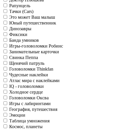
Рапунцель
Тачки (Cars)
Это может Ваш малыш
Юный путешественник
Динозавры
Фиксики
Банда умников
Игры-головоломки Робинс
Занимательные карточки
Свинка Пеппа
Щенячий патруль
Головоломки Thinkfan
Чудесные наклейки
Атлас мира с наклейками
IQ - головоломки
Холодное сердце
Головоломки Оксва
Игры с лабиринтами
География, путешествия
Эмоции
Таблица умножения
Космос, планеты