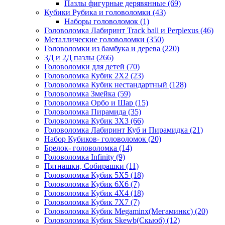
Пазлы фигурные дерявянные
(69)
Кубики Рубика и головоломки
(43)
Наборы головоломок
(1)
Головоломка Лабиринт Track ball и Perplexus
(46)
Металлические головоломки
(350)
Головоломки из бамбука и дерева
(220)
3Д и 2Д пазлы
(266)
Головоломки для детей
(70)
Головоломка Кубик 2Х2
(23)
Головоломка Кубик нестандартный
(128)
Головоломка Змейка
(59)
Головоломка Орбо и Шар
(15)
Головоломка Пирамида
(35)
Головоломка Кубик 3Х3
(66)
Головоломка Лабиринт Куб и Пирамидка
(21)
Набор Кубиков- головоломок
(20)
Брелок- головоломка
(14)
Головоломка Infinity
(9)
Пятнашки, Собирашки
(11)
Головоломка Кубик 5Х5
(18)
Головоломка Кубик 6Х6
(7)
Головоломка Кубик 4Х4
(18)
Головоломка Кубик 7Х7
(7)
Головоломка Кубик Megaminx(Мегаминкс)
(20)
Головоломка Кубик Skewb(Скьюб)
(12)