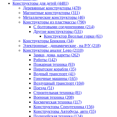
Конструкторы для детей
(4481)
Деревянные конструкторы
(478)
Магнитные конструкторы
(311)
Металлические конструкторы
(46)
Конструкторы из пластмассы
(790)
С болтовыми соединениями
(214)
Другие конструкторы
(531)
Конструктор Веселые горки
(61)
Конструкторы Брикник
(34)
Электронные , динамические , на Р/У
(218)
Конструкторы аналог Lego
(2110)
Замки, дома, кареты
(262)
Роботы
(142)
Пожарная техника
(93)
Пиратские корабли
(35)
Водный транспорт
(41)
Гоночные машины
(165)
Воздушный транспорт
(104)
Поезда
(51)
Строительная техника
(81)
Военная техника
(208)
Космическая техника
(117)
Конструкторы Спецтехника
(156)
Конструкторы Автобусы, авто
(55)
Полицейская техника
(124)