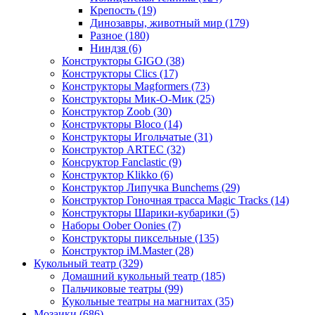
Крепость
(19)
Динозавры, животный мир
(179)
Разное
(180)
Ниндзя
(6)
Конструкторы GIGO
(38)
Конструкторы Clics
(17)
Конструкторы Magformers
(73)
Конструкторы Мик-О-Мик
(25)
Конструктор Zoob
(30)
Конструкторы Bloco
(14)
Конструкторы Игольчатые
(31)
Конструктор ARTEC
(32)
Консруктор Fanclastic
(9)
Конструктор Klikko
(6)
Конструктор Липучка Bunchems
(29)
Конструктор Гоночная трасса Magic Tracks
(14)
Конструкторы Шарики-кубарики
(5)
Наборы Oober Oonies
(7)
Конструкторы пиксельные
(135)
Конструктор iM.Master
(28)
Кукольный театр
(329)
Домашний кукольный театр
(185)
Пальчиковые театры
(99)
Кукольные театры на магнитах
(35)
Мозаики
(686)