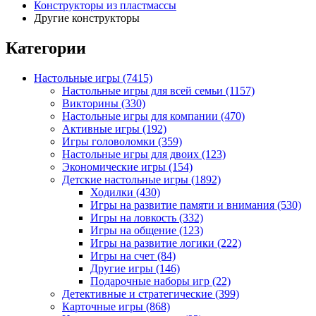
Конструкторы из пластмассы
Другие конструкторы
Категории
Настольные игры
(7415)
Настольные игры для всей семьи
(1157)
Викторины
(330)
Настольные игры для компании
(470)
Активные игры
(192)
Игры головоломки
(359)
Настольные игры для двоих
(123)
Экономические игры
(154)
Детские настольные игры
(1892)
Ходилки
(430)
Игры на развитие памяти и внимания
(530)
Игры на ловкость
(332)
Игры на общение
(123)
Игры на развитие логики
(222)
Игры на счет
(84)
Другие игры
(146)
Подарочные наборы игр
(22)
Детективные и стратегические
(399)
Карточные игры
(868)