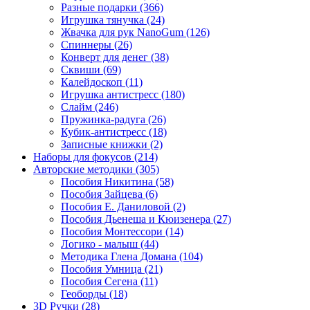
Разные подарки
(366)
Игрушка тянучка
(24)
Жвачка для рук NanoGum
(126)
Спиннеры
(26)
Конверт для денег
(38)
Сквиши
(69)
Калейдоскоп
(11)
Игрушка антистресс
(180)
Слайм
(246)
Пружинка-радуга
(26)
Кубик-антистресс
(18)
Записные книжки
(2)
Наборы для фокусов
(214)
Авторские методики
(305)
Пособия Никитина
(58)
Пособия Зайцева
(6)
Пособия Е. Даниловой
(2)
Пособия Дьенеша и Кюизенера
(27)
Пособия Монтессори
(14)
Логико - малыш
(44)
Методика Глена Домана
(104)
Пособия Умница
(21)
Пособия Сегена
(11)
Геоборды
(18)
3D Ручки
(28)