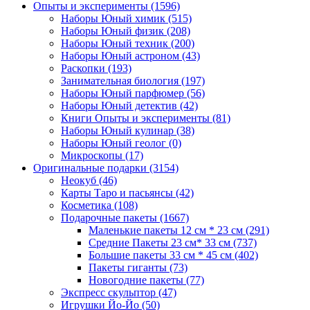
Опыты и эксперименты
(1596)
Наборы Юный химик
(515)
Наборы Юный физик
(208)
Наборы Юный техник
(200)
Наборы Юный астроном
(43)
Раскопки
(193)
Занимательная биология
(197)
Наборы Юный парфюмер
(56)
Наборы Юный детектив
(42)
Книги Опыты и эксперименты
(81)
Наборы Юный кулинар
(38)
Наборы Юный геолог
(0)
Микроскопы
(17)
Оригинальные подарки
(3154)
Неокуб
(46)
Карты Таро и пасьянсы
(42)
Косметика
(108)
Подарочные пакеты
(1667)
Маленькие пакеты 12 см * 23 см
(291)
Средние Пакеты 23 см* 33 см
(737)
Большие пакеты 33 см * 45 см
(402)
Пакеты гиганты
(73)
Новогодние пакеты
(77)
Экспресс скульптор
(47)
Игрушки Йо-Йо
(50)