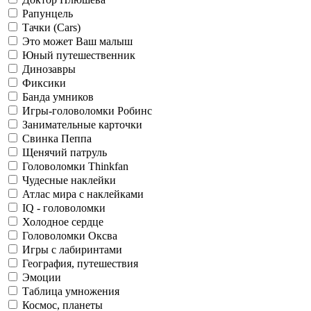
Рапунцель
Тачки (Cars)
Это может Ваш малыш
Юный путешественник
Динозавры
Фиксики
Банда умников
Игры-головоломки Робинс
Занимательные карточки
Свинка Пеппа
Щенячий патруль
Головоломки Thinkfan
Чудесные наклейки
Атлас мира с наклейками
IQ - головоломки
Холодное сердце
Головоломки Оксва
Игры с лабиринтами
География, путешествия
Эмоции
Таблица умножения
Космос, планеты