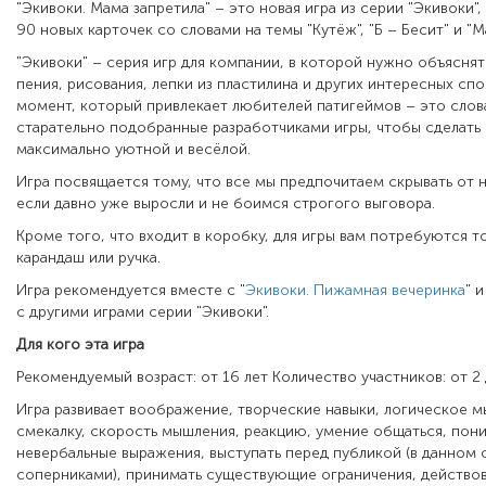
"Экивоки. Мама запретила" – это новая игра из серии "Экивоки"
90 новых карточек со словами на темы "Кутёж", "Б – Бесит" и "М
"Экивоки" – серия игр для компании, в которой нужно объясня
пения, рисования, лепки из пластилина и других интересных сп
момент, который привлекает любителей патигеймов – это слова
старательно подобранные разработчиками игры, чтобы сделать 
максимально уютной и весёлой.
Игра посвящается тому, что все мы предпочитаем скрывать от 
если давно уже выросли и не боимся строгого выговора.
Кроме того, что входит в коробку, для игры вам потребуются т
карандаш или ручка.
Игра рекомендуется вместе с "
Экивоки. Пижамная вечеринка
" 
с другими играми серии "Экивоки".
Для кого эта игра
Рекомендуемый возраст: от 16 лет Количество участников: от 2 
Игра развивает воображение, творческие навыки, логическое м
смекалку, скорость мышления, реакцию, умение общаться, пони
невербальные выражения, выступать перед публикой (в данном 
соперниками), принимать существующие ограничения, действов