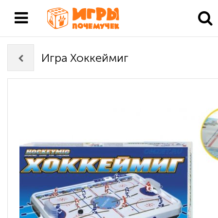
Игра Хоккеймиг