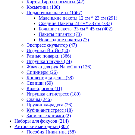
Карты Таро и пасьянсы
(42)
Косметика
(108)
Подарочные пакеты
(1667)
Маленькие пакеты 12 см * 23 см
(291)
Средние Пакеты 23 см* 33 см
(737)
Большие пакеты 33 см * 45 см
(402)
Пакеты гиганты
(73)
Новогодние пакеты
(77)
Экспресс скульптор
(47)
Игрушки Йо-Йо
(50)
Разные подарки
(366)
Игрушка тянучка
(24)
Жвачка для рук NanoGum
(126)
Спиннеры
(26)
Конверт для денег
(38)
Сквиши
(69)
Калейдоскоп
(11)
Игрушка антистресс
(180)
Слайм
(246)
Пружинка-радуга
(26)
Кубик-антистресс
(18)
Записные книжки
(2)
Наборы для фокусов
(214)
Авторские методики
(305)
Пособия Никитина
(58)