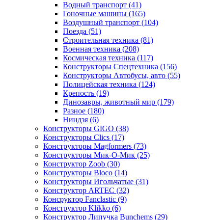
Водный транспорт
(41)
Гоночные машины
(165)
Воздушный транспорт
(104)
Поезда
(51)
Строительная техника
(81)
Военная техника
(208)
Космическая техника
(117)
Конструкторы Спецтехника
(156)
Конструкторы Автобусы, авто
(55)
Полицейская техника
(124)
Крепость
(19)
Динозавры, животный мир
(179)
Разное
(180)
Ниндзя
(6)
Конструкторы GIGO
(38)
Конструкторы Clics
(17)
Конструкторы Magformers
(73)
Конструкторы Мик-О-Мик
(25)
Конструктор Zoob
(30)
Конструкторы Bloco
(14)
Конструкторы Игольчатые
(31)
Конструктор ARTEC
(32)
Консруктор Fanclastic
(9)
Конструктор Klikko
(6)
Конструктор Липучка Bunchems
(29)