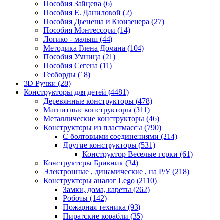
Пособия Зайцева
(6)
Пособия Е. Даниловой
(2)
Пособия Дьенеша и Кюизенера
(27)
Пособия Монтессори
(14)
Логико - малыш
(44)
Методика Глена Домана
(104)
Пособия Умница
(21)
Пособия Сегена
(11)
Геоборды
(18)
3D Ручки
(28)
Конструкторы для детей
(4481)
Деревянные конструкторы
(478)
Магнитные конструкторы
(311)
Металлические конструкторы
(46)
Конструкторы из пластмассы
(790)
С болтовыми соединениями
(214)
Другие конструкторы
(531)
Конструктор Веселые горки
(61)
Конструкторы Брикник
(34)
Электронные , динамические , на Р/У
(218)
Конструкторы аналог Lego
(2110)
Замки, дома, кареты
(262)
Роботы
(142)
Пожарная техника
(93)
Пиратские корабли
(35)