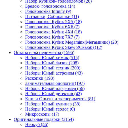
Набор Кубиков- головоломок
(20)
Брелок- головоломка
(14)
Головоломка Infinity
(9)
Пятнашки, Собирашки
(11)
Головоломка Кубик 5Х5
(18)
Головоломка Кубик 6Х6
(7)
Головоломка Кубик 4Х4
(18)
Головоломка Кубик 7Х7
(7)
Головоломка Кубик Megaminx(Мегаминкс)
(20)
Головоломка Кубик Skewb(Скьюб)
(12)
Опыты и эксперименты
(1596)
Наборы Юный химик
(515)
Наборы Юный физик
(208)
Наборы Юный техник
(200)
Наборы Юный астроном
(43)
Раскопки
(193)
Занимательная биология
(197)
Наборы Юный парфюмер
(56)
Наборы Юный детектив
(42)
Книги Опыты и эксперименты
(81)
Наборы Юный кулинар
(38)
Наборы Юный геолог
(0)
Микроскопы
(17)
Оригинальные подарки
(3154)
Неокуб
(46)