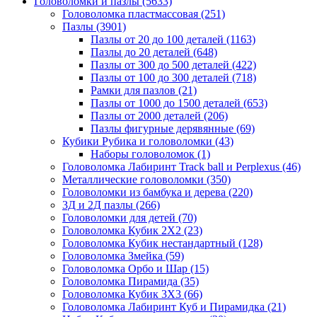
Головоломки и пазлы
(5633)
Головоломка пластмассовая
(251)
Пазлы
(3901)
Пазлы от 20 до 100 деталей
(1163)
Пазлы до 20 деталей
(648)
Пазлы от 300 до 500 деталей
(422)
Пазлы от 100 до 300 деталей
(718)
Рамки для пазлов
(21)
Пазлы от 1000 до 1500 деталей
(653)
Пазлы от 2000 деталей
(206)
Пазлы фигурные дерявянные
(69)
Кубики Рубика и головоломки
(43)
Наборы головоломок
(1)
Головоломка Лабиринт Track ball и Perplexus
(46)
Металлические головоломки
(350)
Головоломки из бамбука и дерева
(220)
3Д и 2Д пазлы
(266)
Головоломки для детей
(70)
Головоломка Кубик 2Х2
(23)
Головоломка Кубик нестандартный
(128)
Головоломка Змейка
(59)
Головоломка Орбо и Шар
(15)
Головоломка Пирамида
(35)
Головоломка Кубик 3Х3
(66)
Головоломка Лабиринт Куб и Пирамидка
(21)