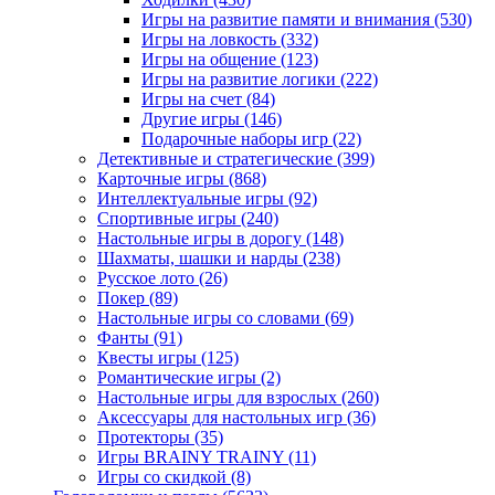
Игры на развитие памяти и внимания
(530)
Игры на ловкость
(332)
Игры на общение
(123)
Игры на развитие логики
(222)
Игры на счет
(84)
Другие игры
(146)
Подарочные наборы игр
(22)
Детективные и стратегические
(399)
Карточные игры
(868)
Интеллектуальные игры
(92)
Спортивные игры
(240)
Настольные игры в дорогу
(148)
Шахматы, шашки и нарды
(238)
Русское лото
(26)
Покер
(89)
Настольные игры со словами
(69)
Фанты
(91)
Квесты игры
(125)
Романтические игры
(2)
Настольные игры для взрослых
(260)
Аксессуары для настольных игр
(36)
Протекторы
(35)
Игры BRAINY TRAINY
(11)
Игры со скидкой
(8)