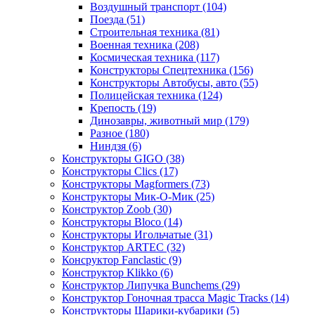
Воздушный транспорт
(104)
Поезда
(51)
Строительная техника
(81)
Военная техника
(208)
Космическая техника
(117)
Конструкторы Спецтехника
(156)
Конструкторы Автобусы, авто
(55)
Полицейская техника
(124)
Крепость
(19)
Динозавры, животный мир
(179)
Разное
(180)
Ниндзя
(6)
Конструкторы GIGO
(38)
Конструкторы Clics
(17)
Конструкторы Magformers
(73)
Конструкторы Мик-О-Мик
(25)
Конструктор Zoob
(30)
Конструкторы Bloco
(14)
Конструкторы Игольчатые
(31)
Конструктор ARTEC
(32)
Консруктор Fanclastic
(9)
Конструктор Klikko
(6)
Конструктор Липучка Bunchems
(29)
Конструктор Гоночная трасса Magic Tracks
(14)
Конструкторы Шарики-кубарики
(5)