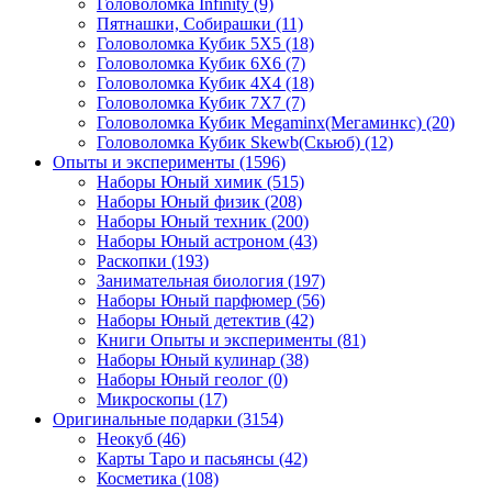
Головоломка Infinity
(9)
Пятнашки, Собирашки
(11)
Головоломка Кубик 5Х5
(18)
Головоломка Кубик 6Х6
(7)
Головоломка Кубик 4Х4
(18)
Головоломка Кубик 7Х7
(7)
Головоломка Кубик Megaminx(Мегаминкс)
(20)
Головоломка Кубик Skewb(Скьюб)
(12)
Опыты и эксперименты
(1596)
Наборы Юный химик
(515)
Наборы Юный физик
(208)
Наборы Юный техник
(200)
Наборы Юный астроном
(43)
Раскопки
(193)
Занимательная биология
(197)
Наборы Юный парфюмер
(56)
Наборы Юный детектив
(42)
Книги Опыты и эксперименты
(81)
Наборы Юный кулинар
(38)
Наборы Юный геолог
(0)
Микроскопы
(17)
Оригинальные подарки
(3154)
Неокуб
(46)
Карты Таро и пасьянсы
(42)
Косметика
(108)