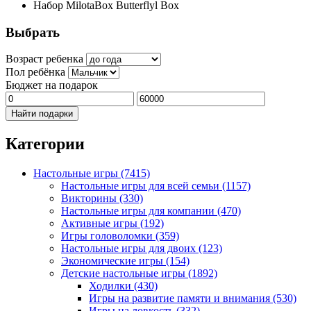
Набор MilotaBox Butterflyl Box
Выбрать
Возраст ребенка
Пол ребёнка
Бюджет на подарок
Найти подарки
Категории
Настольные игры
(7415)
Настольные игры для всей семьи
(1157)
Викторины
(330)
Настольные игры для компании
(470)
Активные игры
(192)
Игры головоломки
(359)
Настольные игры для двоих
(123)
Экономические игры
(154)
Детские настольные игры
(1892)
Ходилки
(430)
Игры на развитие памяти и внимания
(530)
Игры на ловкость
(332)