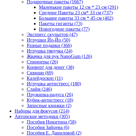
Подарочные пакеты
(1667)
Маленькие пакеты 12 см * 23 см
(291)
Средние Пакеты 23 см* 33 см
(737)
Большие пакеты 33 см * 45 см
(402)
Пакеты гиганты
(73)
Новогодние пакеты
(77)
Экспресс скульптор
(47)
Игрушки Йо-Йо
(50)
Разные подарки
(366)
Игрушка тянучка
(24)
Жвачка для рук NanoGum
(126)
Спиннеры
(26)
Конверт для денег
(38)
Сквиши
(69)
Калейдоскоп
(11)
Игрушка антистресс
(180)
Слайм
(246)
Пружинка-радуга
(26)
Кубик-антистресс
(18)
Записные книжки
(2)
Наборы для фокусов
(214)
Авторские методики
(305)
Пособия Никитина
(58)
Пособия Зайцева
(6)
Пособия Е. Даниловой
(2)