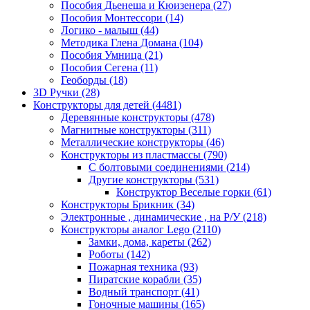
Пособия Дьенеша и Кюизенера
(27)
Пособия Монтессори
(14)
Логико - малыш
(44)
Методика Глена Домана
(104)
Пособия Умница
(21)
Пособия Сегена
(11)
Геоборды
(18)
3D Ручки
(28)
Конструкторы для детей
(4481)
Деревянные конструкторы
(478)
Магнитные конструкторы
(311)
Металлические конструкторы
(46)
Конструкторы из пластмассы
(790)
С болтовыми соединениями
(214)
Другие конструкторы
(531)
Конструктор Веселые горки
(61)
Конструкторы Брикник
(34)
Электронные , динамические , на Р/У
(218)
Конструкторы аналог Lego
(2110)
Замки, дома, кареты
(262)
Роботы
(142)
Пожарная техника
(93)
Пиратские корабли
(35)
Водный транспорт
(41)
Гоночные машины
(165)