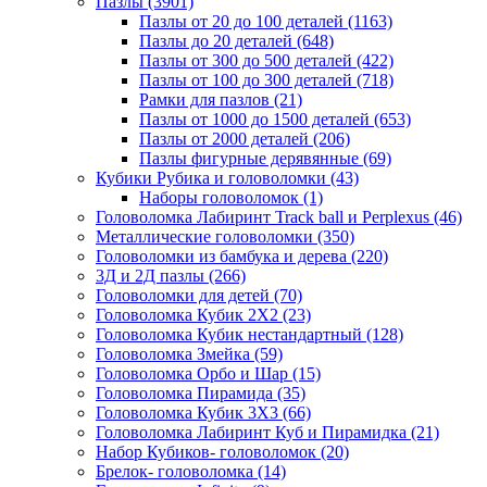
Пазлы
(3901)
Пазлы от 20 до 100 деталей
(1163)
Пазлы до 20 деталей
(648)
Пазлы от 300 до 500 деталей
(422)
Пазлы от 100 до 300 деталей
(718)
Рамки для пазлов
(21)
Пазлы от 1000 до 1500 деталей
(653)
Пазлы от 2000 деталей
(206)
Пазлы фигурные дерявянные
(69)
Кубики Рубика и головоломки
(43)
Наборы головоломок
(1)
Головоломка Лабиринт Track ball и Perplexus
(46)
Металлические головоломки
(350)
Головоломки из бамбука и дерева
(220)
3Д и 2Д пазлы
(266)
Головоломки для детей
(70)
Головоломка Кубик 2Х2
(23)
Головоломка Кубик нестандартный
(128)
Головоломка Змейка
(59)
Головоломка Орбо и Шар
(15)
Головоломка Пирамида
(35)
Головоломка Кубик 3Х3
(66)
Головоломка Лабиринт Куб и Пирамидка
(21)
Набор Кубиков- головоломок
(20)
Брелок- головоломка
(14)