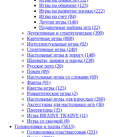
Игры на общение
(123)
Игры на развитие логики
(222)
Игры на счет
(84)
Другие игры
(146)
Подарочные наборы игр
(22)
Детективные и стратегические
(399)
Карточные игры
(868)
Интеллектуальные игры
(92)
Спортивные игры
(240)
Настольные игры в дорогу
(148)
Шахматы, шашки и нарды
(238)
Русское лото
(26)
Покер
(89)
Настольные игры со словами
(69)
Фанты
(91)
Квесты игры
(125)
Романтические игры
(2)
Настольные игры для взрослых
(260)
Аксессуары для настольных игр
(36)
Протекторы
(35)
Игры BRAINY TRAINY
(11)
Игры со скидкой
(8)
Головоломки и пазлы
(5633)
Головоломка пластмассовая
(251)