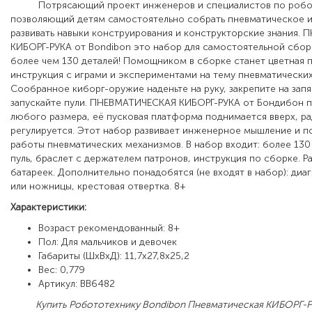
Потрясающий проект инженеров и специалистов по робот
позволяющий детям самостоятельно собрать пневматическое 
развивать навыки конструирования и конструкторские знания.
КИБОРГ-РУКА от Bondibon это набор для самостоятельной сбор
более чем 130 деталей! Помощником в сборке станет цветная 
инструкция с играми и экспериментами на тему пневматически
Сообранное киборг-оружие наденьте на руку, закрепите на запя
запускайте пули. ПНЕВМАТИЧЕСКАЯ КИБОРГ-РУКА от Бондибон п
любого размера, её пусковая платформа поднимается вверх, р
регулируется. Этот набор развивает инженерное мышление и 
работы пневматических механизмов. В набор входит: более 130 
пуль, браслет с держателем патронов, инструкция по сборке. Р
батареек. Дополнительно понадобятся (не входят в набор): диа
или ножницы, крестовая отвертка. 8+
Характеристики:
Возраст рекомендованный: 8+
Пол: Для мальчиков и девочек
Габариты (ШхВхД): 11,7x27,8x25,2
Вес: 0,779
Артикул: ВВ6482
Купить Робототехнику Bondibon Пневматическая КИБОРГ-Р