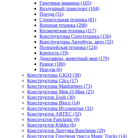
Гоночные машины
(165)
Воздушный транспорт
(104)
Поезда
(51)
Строительная техника
(81)
Военная техника
(208)
Космическая техника
(117)
Конструкторы Спецтехника
(156)
Конструкторы Автобусы, авто
(55)
Полицейская техника
(124)
Крепость
(19)
Динозавры, животный мир
(179)
Разное
(180)
Ниндзя
(6)
Конструкторы GIGO
(38)
Конструкторы Clics
(17)
Конструкторы Magformers
(73)
Конструкторы Мик-О-Мик
(25)
Конструктор Zoob
(30)
Конструкторы Bloco
(14)
Конструкторы Игольчатые
(31)
Конструктор ARTEC
(32)
Консруктор Fanclastic
(9)
Конструктор Klikko
(6)
Конструктор Липучка Bunchems
(29)
Конструктор Гоночная трасса Magic Tracks
(14)