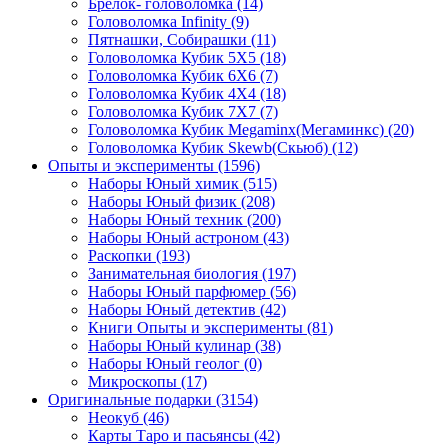
Брелок- головоломка
(14)
Головоломка Infinity
(9)
Пятнашки, Собирашки
(11)
Головоломка Кубик 5Х5
(18)
Головоломка Кубик 6Х6
(7)
Головоломка Кубик 4Х4
(18)
Головоломка Кубик 7Х7
(7)
Головоломка Кубик Megaminx(Мегаминкс)
(20)
Головоломка Кубик Skewb(Скьюб)
(12)
Опыты и эксперименты
(1596)
Наборы Юный химик
(515)
Наборы Юный физик
(208)
Наборы Юный техник
(200)
Наборы Юный астроном
(43)
Раскопки
(193)
Занимательная биология
(197)
Наборы Юный парфюмер
(56)
Наборы Юный детектив
(42)
Книги Опыты и эксперименты
(81)
Наборы Юный кулинар
(38)
Наборы Юный геолог
(0)
Микроскопы
(17)
Оригинальные подарки
(3154)
Неокуб
(46)
Карты Таро и пасьянсы
(42)