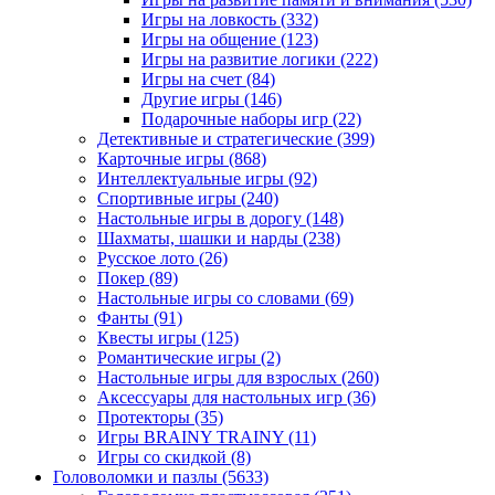
Игры на ловкость
(332)
Игры на общение
(123)
Игры на развитие логики
(222)
Игры на счет
(84)
Другие игры
(146)
Подарочные наборы игр
(22)
Детективные и стратегические
(399)
Карточные игры
(868)
Интеллектуальные игры
(92)
Спортивные игры
(240)
Настольные игры в дорогу
(148)
Шахматы, шашки и нарды
(238)
Русское лото
(26)
Покер
(89)
Настольные игры со словами
(69)
Фанты
(91)
Квесты игры
(125)
Романтические игры
(2)
Настольные игры для взрослых
(260)
Аксессуары для настольных игр
(36)
Протекторы
(35)
Игры BRAINY TRAINY
(11)
Игры со скидкой
(8)
Головоломки и пазлы
(5633)