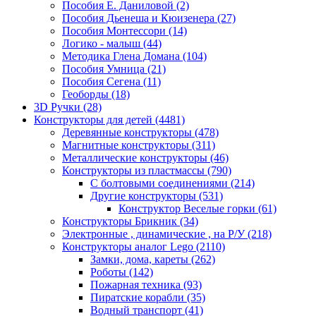
Пособия Е. Даниловой
(2)
Пособия Дьенеша и Кюизенера
(27)
Пособия Монтессори
(14)
Логико - малыш
(44)
Методика Глена Домана
(104)
Пособия Умница
(21)
Пособия Сегена
(11)
Геоборды
(18)
3D Ручки
(28)
Конструкторы для детей
(4481)
Деревянные конструкторы
(478)
Магнитные конструкторы
(311)
Металлические конструкторы
(46)
Конструкторы из пластмассы
(790)
С болтовыми соединениями
(214)
Другие конструкторы
(531)
Конструктор Веселые горки
(61)
Конструкторы Брикник
(34)
Электронные , динамические , на Р/У
(218)
Конструкторы аналог Lego
(2110)
Замки, дома, кареты
(262)
Роботы
(142)
Пожарная техника
(93)
Пиратские корабли
(35)
Водный транспорт
(41)