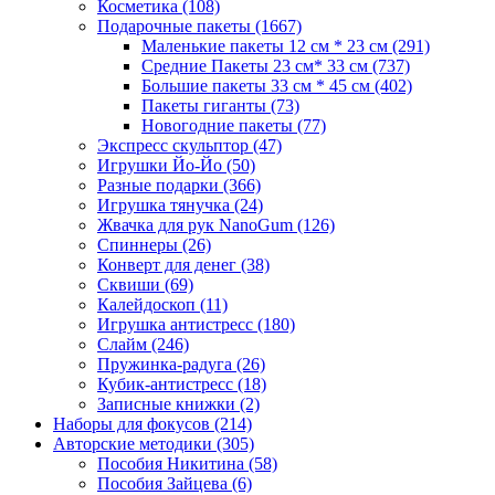
Косметика
(108)
Подарочные пакеты
(1667)
Маленькие пакеты 12 см * 23 см
(291)
Средние Пакеты 23 см* 33 см
(737)
Большие пакеты 33 см * 45 см
(402)
Пакеты гиганты
(73)
Новогодние пакеты
(77)
Экспресс скульптор
(47)
Игрушки Йо-Йо
(50)
Разные подарки
(366)
Игрушка тянучка
(24)
Жвачка для рук NanoGum
(126)
Спиннеры
(26)
Конверт для денег
(38)
Сквиши
(69)
Калейдоскоп
(11)
Игрушка антистресс
(180)
Слайм
(246)
Пружинка-радуга
(26)
Кубик-антистресс
(18)
Записные книжки
(2)
Наборы для фокусов
(214)
Авторские методики
(305)
Пособия Никитина
(58)
Пособия Зайцева
(6)