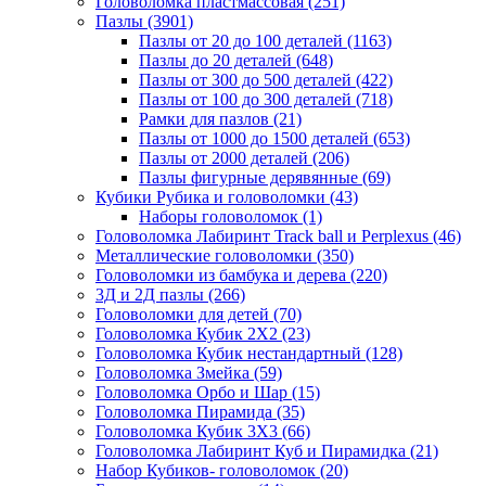
Головоломка пластмассовая
(251)
Пазлы
(3901)
Пазлы от 20 до 100 деталей
(1163)
Пазлы до 20 деталей
(648)
Пазлы от 300 до 500 деталей
(422)
Пазлы от 100 до 300 деталей
(718)
Рамки для пазлов
(21)
Пазлы от 1000 до 1500 деталей
(653)
Пазлы от 2000 деталей
(206)
Пазлы фигурные дерявянные
(69)
Кубики Рубика и головоломки
(43)
Наборы головоломок
(1)
Головоломка Лабиринт Track ball и Perplexus
(46)
Металлические головоломки
(350)
Головоломки из бамбука и дерева
(220)
3Д и 2Д пазлы
(266)
Головоломки для детей
(70)
Головоломка Кубик 2Х2
(23)
Головоломка Кубик нестандартный
(128)
Головоломка Змейка
(59)
Головоломка Орбо и Шар
(15)
Головоломка Пирамида
(35)
Головоломка Кубик 3Х3
(66)
Головоломка Лабиринт Куб и Пирамидка
(21)
Набор Кубиков- головоломок
(20)