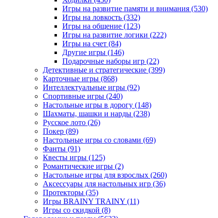
Игры на развитие памяти и внимания
(530)
Игры на ловкость
(332)
Игры на общение
(123)
Игры на развитие логики
(222)
Игры на счет
(84)
Другие игры
(146)
Подарочные наборы игр
(22)
Детективные и стратегические
(399)
Карточные игры
(868)
Интеллектуальные игры
(92)
Спортивные игры
(240)
Настольные игры в дорогу
(148)
Шахматы, шашки и нарды
(238)
Русское лото
(26)
Покер
(89)
Настольные игры со словами
(69)
Фанты
(91)
Квесты игры
(125)
Романтические игры
(2)
Настольные игры для взрослых
(260)
Аксессуары для настольных игр
(36)
Протекторы
(35)
Игры BRAINY TRAINY
(11)
Игры со скидкой
(8)