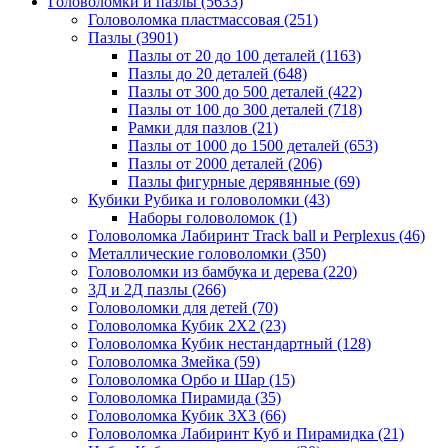
Головоломки и пазлы
(5633)
Головоломка пластмассовая
(251)
Пазлы
(3901)
Пазлы от 20 до 100 деталей
(1163)
Пазлы до 20 деталей
(648)
Пазлы от 300 до 500 деталей
(422)
Пазлы от 100 до 300 деталей
(718)
Рамки для пазлов
(21)
Пазлы от 1000 до 1500 деталей
(653)
Пазлы от 2000 деталей
(206)
Пазлы фигурные дерявянные
(69)
Кубики Рубика и головоломки
(43)
Наборы головоломок
(1)
Головоломка Лабиринт Track ball и Perplexus
(46)
Металлические головоломки
(350)
Головоломки из бамбука и дерева
(220)
3Д и 2Д пазлы
(266)
Головоломки для детей
(70)
Головоломка Кубик 2Х2
(23)
Головоломка Кубик нестандартный
(128)
Головоломка Змейка
(59)
Головоломка Орбо и Шар
(15)
Головоломка Пирамида
(35)
Головоломка Кубик 3Х3
(66)
Головоломка Лабиринт Куб и Пирамидка
(21)