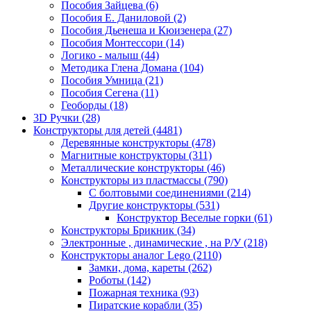
Пособия Зайцева
(6)
Пособия Е. Даниловой
(2)
Пособия Дьенеша и Кюизенера
(27)
Пособия Монтессори
(14)
Логико - малыш
(44)
Методика Глена Домана
(104)
Пособия Умница
(21)
Пособия Сегена
(11)
Геоборды
(18)
3D Ручки
(28)
Конструкторы для детей
(4481)
Деревянные конструкторы
(478)
Магнитные конструкторы
(311)
Металлические конструкторы
(46)
Конструкторы из пластмассы
(790)
С болтовыми соединениями
(214)
Другие конструкторы
(531)
Конструктор Веселые горки
(61)
Конструкторы Брикник
(34)
Электронные , динамические , на Р/У
(218)
Конструкторы аналог Lego
(2110)
Замки, дома, кареты
(262)
Роботы
(142)
Пожарная техника
(93)
Пиратские корабли
(35)