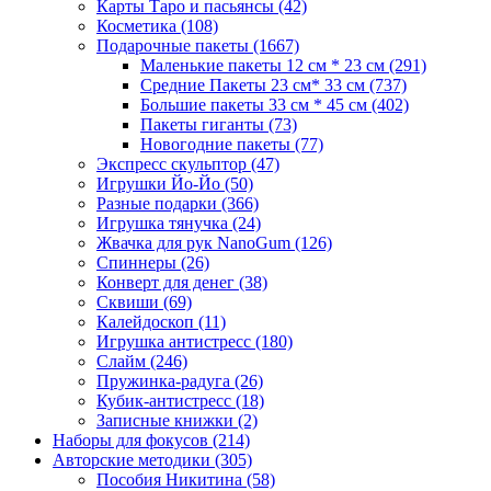
Карты Таро и пасьянсы
(42)
Косметика
(108)
Подарочные пакеты
(1667)
Маленькие пакеты 12 см * 23 см
(291)
Средние Пакеты 23 см* 33 см
(737)
Большие пакеты 33 см * 45 см
(402)
Пакеты гиганты
(73)
Новогодние пакеты
(77)
Экспресс скульптор
(47)
Игрушки Йо-Йо
(50)
Разные подарки
(366)
Игрушка тянучка
(24)
Жвачка для рук NanoGum
(126)
Спиннеры
(26)
Конверт для денег
(38)
Сквиши
(69)
Калейдоскоп
(11)
Игрушка антистресс
(180)
Слайм
(246)
Пружинка-радуга
(26)
Кубик-антистресс
(18)
Записные книжки
(2)
Наборы для фокусов
(214)
Авторские методики
(305)
Пособия Никитина
(58)