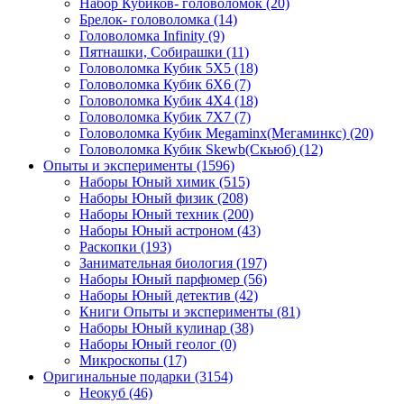
Набор Кубиков- головоломок
(20)
Брелок- головоломка
(14)
Головоломка Infinity
(9)
Пятнашки, Собирашки
(11)
Головоломка Кубик 5Х5
(18)
Головоломка Кубик 6Х6
(7)
Головоломка Кубик 4Х4
(18)
Головоломка Кубик 7Х7
(7)
Головоломка Кубик Megaminx(Мегаминкс)
(20)
Головоломка Кубик Skewb(Скьюб)
(12)
Опыты и эксперименты
(1596)
Наборы Юный химик
(515)
Наборы Юный физик
(208)
Наборы Юный техник
(200)
Наборы Юный астроном
(43)
Раскопки
(193)
Занимательная биология
(197)
Наборы Юный парфюмер
(56)
Наборы Юный детектив
(42)
Книги Опыты и эксперименты
(81)
Наборы Юный кулинар
(38)
Наборы Юный геолог
(0)
Микроскопы
(17)
Оригинальные подарки
(3154)
Неокуб
(46)