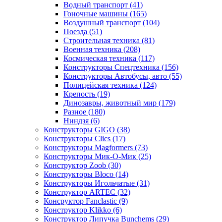
Водный транспорт
(41)
Гоночные машины
(165)
Воздушный транспорт
(104)
Поезда
(51)
Строительная техника
(81)
Военная техника
(208)
Космическая техника
(117)
Конструкторы Спецтехника
(156)
Конструкторы Автобусы, авто
(55)
Полицейская техника
(124)
Крепость
(19)
Динозавры, животный мир
(179)
Разное
(180)
Ниндзя
(6)
Конструкторы GIGO
(38)
Конструкторы Clics
(17)
Конструкторы Magformers
(73)
Конструкторы Мик-О-Мик
(25)
Конструктор Zoob
(30)
Конструкторы Bloco
(14)
Конструкторы Игольчатые
(31)
Конструктор ARTEC
(32)
Консруктор Fanclastic
(9)
Конструктор Klikko
(6)
Конструктор Липучка Bunchems
(29)