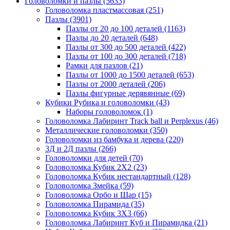
Головоломки и пазлы
(5633)
Головоломка пластмассовая
(251)
Пазлы
(3901)
Пазлы от 20 до 100 деталей
(1163)
Пазлы до 20 деталей
(648)
Пазлы от 300 до 500 деталей
(422)
Пазлы от 100 до 300 деталей
(718)
Рамки для пазлов
(21)
Пазлы от 1000 до 1500 деталей
(653)
Пазлы от 2000 деталей
(206)
Пазлы фигурные дерявянные
(69)
Кубики Рубика и головоломки
(43)
Наборы головоломок
(1)
Головоломка Лабиринт Track ball и Perplexus
(46)
Металлические головоломки
(350)
Головоломки из бамбука и дерева
(220)
3Д и 2Д пазлы
(266)
Головоломки для детей
(70)
Головоломка Кубик 2Х2
(23)
Головоломка Кубик нестандартный
(128)
Головоломка Змейка
(59)
Головоломка Орбо и Шар
(15)
Головоломка Пирамида
(35)
Головоломка Кубик 3Х3
(66)
Головоломка Лабиринт Куб и Пирамидка
(21)