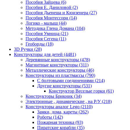
Пособия Зайцева
(6)
Пособия Е. Даниловой
(2)
Пособия Дьенеша и Кюизенера
(27)
Пособия Монтессори
(14)
Логико - малыш
(44)
Методика Глена Домана
(104)
Пособия Умница
(21)
Пособия Сегена
(11)
Геоборды
(18)
3D Ручки
(28)
Конструкторы для детей
(4481)
Деревянные конструкторы
(478)
Магнитные конструкторы
(311)
Металлические конструкторы
(46)
Конструкторы из пластмассы
(790)
С болтовыми соединениями
(214)
Другие конструкторы
(531)
Конструктор Веселые горки
(61)
Конструкторы Брикник
(34)
Электронные , динамические , на Р/У
(218)
Конструкторы аналог Lego
(2110)
Замки, дома, кареты
(262)
Роботы
(142)
Пожарная техника
(93)
Пиратские корабли
(35)