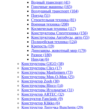
Водный транспорт
(41)
Гоночные машины
(165)
Воздушный транспорт
(104)
Поезда
(51)
Строительная техника
(81)
Военная техника
(208)
Космическая техника
(117)
Конструкторы Спецтехника
(156)
Конструкторы Автобусы, авто
(55)
Полицейская техника
(124)
Крепость
(19)
Динозавры, животный мир
(179)
Разное
(180)
Ниндзя
(6)
Конструкторы GIGO
(38)
Конструкторы Clics
(17)
Конструкторы Magformers
(73)
Конструкторы Мик-О-Мик
(25)
Конструктор Zoob
(30)
Конструкторы Bloco
(14)
Конструкторы Игольчатые
(31)
Конструктор ARTEC
(32)
Консруктор Fanclastic
(9)
Конструктор Klikko
(6)
Конструктор Липучка Bunchems
(29)