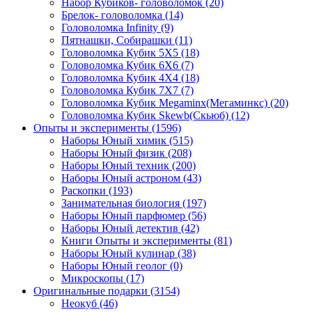
Набор Кубиков- головоломок
(20)
Брелок- головоломка
(14)
Головоломка Infinity
(9)
Пятнашки, Собирашки
(11)
Головоломка Кубик 5Х5
(18)
Головоломка Кубик 6Х6
(7)
Головоломка Кубик 4Х4
(18)
Головоломка Кубик 7Х7
(7)
Головоломка Кубик Megaminx(Мегаминкс)
(20)
Головоломка Кубик Skewb(Скьюб)
(12)
Опыты и эксперименты
(1596)
Наборы Юный химик
(515)
Наборы Юный физик
(208)
Наборы Юный техник
(200)
Наборы Юный астроном
(43)
Раскопки
(193)
Занимательная биология
(197)
Наборы Юный парфюмер
(56)
Наборы Юный детектив
(42)
Книги Опыты и эксперименты
(81)
Наборы Юный кулинар
(38)
Наборы Юный геолог
(0)
Микроскопы
(17)
Оригинальные подарки
(3154)
Неокуб
(46)