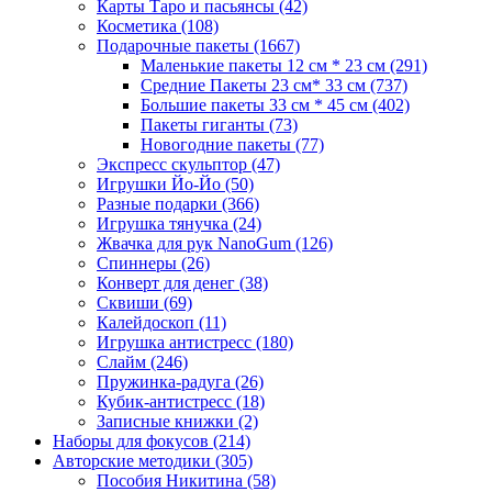
Карты Таро и пасьянсы
(42)
Косметика
(108)
Подарочные пакеты
(1667)
Маленькие пакеты 12 см * 23 см
(291)
Средние Пакеты 23 см* 33 см
(737)
Большие пакеты 33 см * 45 см
(402)
Пакеты гиганты
(73)
Новогодние пакеты
(77)
Экспресс скульптор
(47)
Игрушки Йо-Йо
(50)
Разные подарки
(366)
Игрушка тянучка
(24)
Жвачка для рук NanoGum
(126)
Спиннеры
(26)
Конверт для денег
(38)
Сквиши
(69)
Калейдоскоп
(11)
Игрушка антистресс
(180)
Слайм
(246)
Пружинка-радуга
(26)
Кубик-антистресс
(18)
Записные книжки
(2)
Наборы для фокусов
(214)
Авторские методики
(305)
Пособия Никитина
(58)