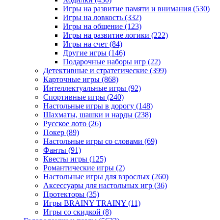
Игры на развитие памяти и внимания
(530)
Игры на ловкость
(332)
Игры на общение
(123)
Игры на развитие логики
(222)
Игры на счет
(84)
Другие игры
(146)
Подарочные наборы игр
(22)
Детективные и стратегические
(399)
Карточные игры
(868)
Интеллектуальные игры
(92)
Спортивные игры
(240)
Настольные игры в дорогу
(148)
Шахматы, шашки и нарды
(238)
Русское лото
(26)
Покер
(89)
Настольные игры со словами
(69)
Фанты
(91)
Квесты игры
(125)
Романтические игры
(2)
Настольные игры для взрослых
(260)
Аксессуары для настольных игр
(36)
Протекторы
(35)
Игры BRAINY TRAINY
(11)
Игры со скидкой
(8)