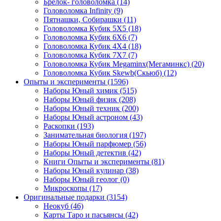
Брелок- головоломка
(14)
Головоломка Infinity
(9)
Пятнашки, Собирашки
(11)
Головоломка Кубик 5Х5
(18)
Головоломка Кубик 6Х6
(7)
Головоломка Кубик 4Х4
(18)
Головоломка Кубик 7Х7
(7)
Головоломка Кубик Megaminx(Мегаминкс)
(20)
Головоломка Кубик Skewb(Скьюб)
(12)
Опыты и эксперименты
(1596)
Наборы Юный химик
(515)
Наборы Юный физик
(208)
Наборы Юный техник
(200)
Наборы Юный астроном
(43)
Раскопки
(193)
Занимательная биология
(197)
Наборы Юный парфюмер
(56)
Наборы Юный детектив
(42)
Книги Опыты и эксперименты
(81)
Наборы Юный кулинар
(38)
Наборы Юный геолог
(0)
Микроскопы
(17)
Оригинальные подарки
(3154)
Неокуб
(46)
Карты Таро и пасьянсы
(42)