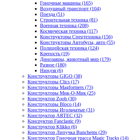
Гоночные машины
(165)
Воздушный транспорт
(104)
Поезда
(51)
Строительная техника
(81)
Военная техника
(208)
Космическая техника
(117)
Конструкторы Спецтехника
(156)
Конструкторы Автобусы, авто
(55)
Полицейская техника
(124)
Крепость
(19)
Динозавры, животный мир
(179)
Разное
(180)
Ниндзя
(6)
Конструкторы GIGO
(38)
Конструкторы Clics
(17)
Конструкторы Magformers
(73)
Конструкторы Мик-О-Мик
(25)
Конструктор Zoob
(30)
Конструкторы Bloco
(14)
Конструкторы Игольчатые
(31)
Конструктор ARTEC
(32)
Консруктор Fanclastic
(9)
Конструктор Klikko
(6)
Конструктор Липучка Bunchems
(29)
Конструктор Гоночная трасса Magic Tracks
(14)