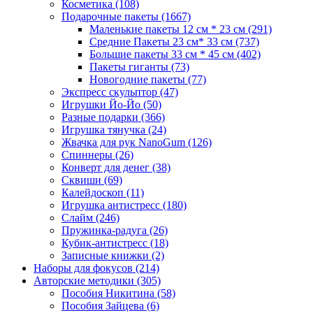
Косметика
(108)
Подарочные пакеты
(1667)
Маленькие пакеты 12 см * 23 см
(291)
Средние Пакеты 23 см* 33 см
(737)
Большие пакеты 33 см * 45 см
(402)
Пакеты гиганты
(73)
Новогодние пакеты
(77)
Экспресс скульптор
(47)
Игрушки Йо-Йо
(50)
Разные подарки
(366)
Игрушка тянучка
(24)
Жвачка для рук NanoGum
(126)
Спиннеры
(26)
Конверт для денег
(38)
Сквиши
(69)
Калейдоскоп
(11)
Игрушка антистресс
(180)
Слайм
(246)
Пружинка-радуга
(26)
Кубик-антистресс
(18)
Записные книжки
(2)
Наборы для фокусов
(214)
Авторские методики
(305)
Пособия Никитина
(58)
Пособия Зайцева
(6)