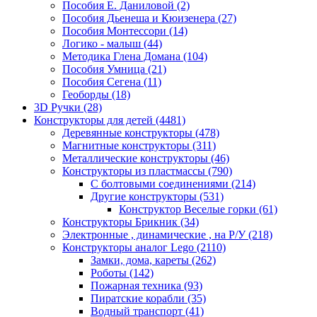
Пособия Е. Даниловой
(2)
Пособия Дьенеша и Кюизенера
(27)
Пособия Монтессори
(14)
Логико - малыш
(44)
Методика Глена Домана
(104)
Пособия Умница
(21)
Пособия Сегена
(11)
Геоборды
(18)
3D Ручки
(28)
Конструкторы для детей
(4481)
Деревянные конструкторы
(478)
Магнитные конструкторы
(311)
Металлические конструкторы
(46)
Конструкторы из пластмассы
(790)
С болтовыми соединениями
(214)
Другие конструкторы
(531)
Конструктор Веселые горки
(61)
Конструкторы Брикник
(34)
Электронные , динамические , на Р/У
(218)
Конструкторы аналог Lego
(2110)
Замки, дома, кареты
(262)
Роботы
(142)
Пожарная техника
(93)
Пиратские корабли
(35)
Водный транспорт
(41)