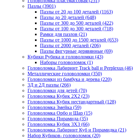
Головоломка пластмассовая
(251)
Пазлы
(3901)
Пазлы от 20 до 100 деталей
(1163)
Пазлы до 20 деталей
(648)
Пазлы от 300 до 500 деталей
(422)
Пазлы от 100 до 300 деталей
(718)
Рамки для пазлов
(21)
Пазлы от 1000 до 1500 деталей
(653)
Пазлы от 2000 деталей
(206)
Пазлы фигурные дерявянные
(69)
Кубики Рубика и головоломки
(43)
Наборы головоломок
(1)
Головоломка Лабиринт Track ball и Perplexus
(46)
Металлические головоломки
(350)
Головоломки из бамбука и дерева
(220)
3Д и 2Д пазлы
(266)
Головоломки для детей
(70)
Головоломка Кубик 2Х2
(23)
Головоломка Кубик нестандартный
(128)
Головоломка Змейка
(59)
Головоломка Орбо и Шар
(15)
Головоломка Пирамида
(35)
Головоломка Кубик 3Х3
(66)
Головоломка Лабиринт Куб и Пирамидка
(21)
Набор Кубиков- головоломок
(20)