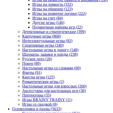
Игры на ловкость
(332)
Игры на общение
(123)
Игры на развитие логики
(222)
Игры на счет
(84)
Другие игры
(146)
Подарочные наборы игр
(22)
Детективные и стратегические
(399)
Карточные игры
(868)
Интеллектуальные игры
(92)
Спортивные игры
(240)
Настольные игры в дорогу
(148)
Шахматы, шашки и нарды
(238)
Русское лото
(26)
Покер
(89)
Настольные игры со словами
(69)
Фанты
(91)
Квесты игры
(125)
Романтические игры
(2)
Настольные игры для взрослых
(260)
Аксессуары для настольных игр
(36)
Протекторы
(35)
Игры BRAINY TRAINY
(11)
Игры со скидкой
(8)
Головоломки и пазлы
(5633)