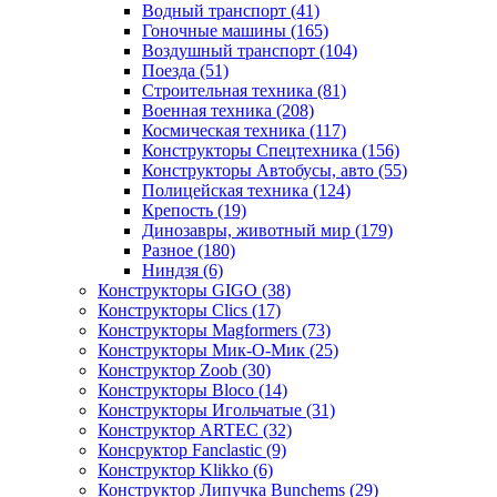
Водный транспорт
(41)
Гоночные машины
(165)
Воздушный транспорт
(104)
Поезда
(51)
Строительная техника
(81)
Военная техника
(208)
Космическая техника
(117)
Конструкторы Спецтехника
(156)
Конструкторы Автобусы, авто
(55)
Полицейская техника
(124)
Крепость
(19)
Динозавры, животный мир
(179)
Разное
(180)
Ниндзя
(6)
Конструкторы GIGO
(38)
Конструкторы Clics
(17)
Конструкторы Magformers
(73)
Конструкторы Мик-О-Мик
(25)
Конструктор Zoob
(30)
Конструкторы Bloco
(14)
Конструкторы Игольчатые
(31)
Конструктор ARTEC
(32)
Консруктор Fanclastic
(9)
Конструктор Klikko
(6)
Конструктор Липучка Bunchems
(29)