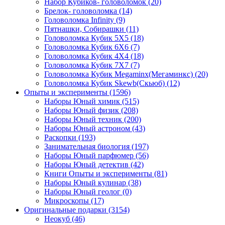
Набор Кубиков- головоломок
(20)
Брелок- головоломка
(14)
Головоломка Infinity
(9)
Пятнашки, Собирашки
(11)
Головоломка Кубик 5Х5
(18)
Головоломка Кубик 6Х6
(7)
Головоломка Кубик 4Х4
(18)
Головоломка Кубик 7Х7
(7)
Головоломка Кубик Megaminx(Мегаминкс)
(20)
Головоломка Кубик Skewb(Скьюб)
(12)
Опыты и эксперименты
(1596)
Наборы Юный химик
(515)
Наборы Юный физик
(208)
Наборы Юный техник
(200)
Наборы Юный астроном
(43)
Раскопки
(193)
Занимательная биология
(197)
Наборы Юный парфюмер
(56)
Наборы Юный детектив
(42)
Книги Опыты и эксперименты
(81)
Наборы Юный кулинар
(38)
Наборы Юный геолог
(0)
Микроскопы
(17)
Оригинальные подарки
(3154)
Неокуб
(46)