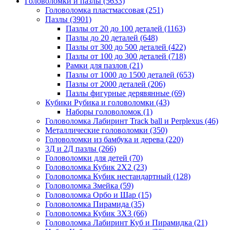
Головоломки и пазлы
(5633)
Головоломка пластмассовая
(251)
Пазлы
(3901)
Пазлы от 20 до 100 деталей
(1163)
Пазлы до 20 деталей
(648)
Пазлы от 300 до 500 деталей
(422)
Пазлы от 100 до 300 деталей
(718)
Рамки для пазлов
(21)
Пазлы от 1000 до 1500 деталей
(653)
Пазлы от 2000 деталей
(206)
Пазлы фигурные дерявянные
(69)
Кубики Рубика и головоломки
(43)
Наборы головоломок
(1)
Головоломка Лабиринт Track ball и Perplexus
(46)
Металлические головоломки
(350)
Головоломки из бамбука и дерева
(220)
3Д и 2Д пазлы
(266)
Головоломки для детей
(70)
Головоломка Кубик 2Х2
(23)
Головоломка Кубик нестандартный
(128)
Головоломка Змейка
(59)
Головоломка Орбо и Шар
(15)
Головоломка Пирамида
(35)
Головоломка Кубик 3Х3
(66)
Головоломка Лабиринт Куб и Пирамидка
(21)