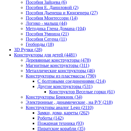
Пособия Зайцева
(6)
Пособия Е. Даниловой
(2)
Пособия Дьенеша и Кюизенера
(27)
Пособия Монтессори
(14)
Логико - малыш
(44)
Методика Глена Домана
(104)
Пособия Умница
(21)
Пособия Сегена
(11)
Геоборды
(18)
3D Ручки
(28)
Конструкторы для детей
(4481)
Деревянные конструкторы
(478)
Магнитные конструкторы
(311)
Металлические конструкторы
(46)
Конструкторы из пластмассы
(790)
С болтовыми соединениями
(214)
Другие конструкторы
(531)
Конструктор Веселые горки
(61)
Конструкторы Брикник
(34)
Электронные , динамические , на Р/У
(218)
Конструкторы аналог Lego
(2110)
Замки, дома, кареты
(262)
Роботы
(142)
Пожарная техника
(93)
Пиратские корабли
(35)