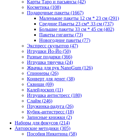
Карты Таро и пасьянсы
(42)
Косметика
(108)
Подарочные пакеты
(1667)
Маленькие пакеты 12 см * 23 см
(291)
Средние Пакеты 23 см* 33 см
(737)
Большие пакеты 33 см * 45 см
(402)
Пакеты гиганты
(73)
Новогодние пакеты
(77)
Экспресс скульптор
(47)
Игрушки Йо-Йо
(50)
Разные подарки
(366)
Игрушка тянучка
(24)
Жвачка для рук NanoGum
(126)
Спиннеры
(26)
Конверт для денег
(38)
Сквиши
(69)
Калейдоскоп
(11)
Игрушка антистресс
(180)
Слайм
(246)
Пружинка-радуга
(26)
Кубик-антистресс
(18)
Записные книжки
(2)
Наборы для фокусов
(214)
Авторские методики
(305)
Пособия Никитина
(58)