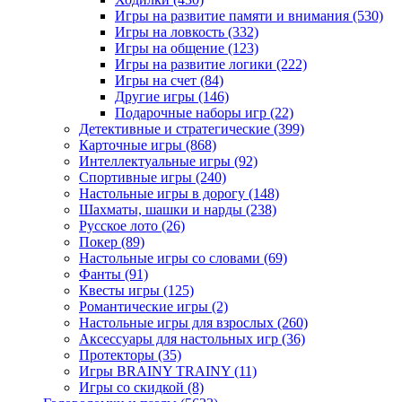
Игры на развитие памяти и внимания
(530)
Игры на ловкость
(332)
Игры на общение
(123)
Игры на развитие логики
(222)
Игры на счет
(84)
Другие игры
(146)
Подарочные наборы игр
(22)
Детективные и стратегические
(399)
Карточные игры
(868)
Интеллектуальные игры
(92)
Спортивные игры
(240)
Настольные игры в дорогу
(148)
Шахматы, шашки и нарды
(238)
Русское лото
(26)
Покер
(89)
Настольные игры со словами
(69)
Фанты
(91)
Квесты игры
(125)
Романтические игры
(2)
Настольные игры для взрослых
(260)
Аксессуары для настольных игр
(36)
Протекторы
(35)
Игры BRAINY TRAINY
(11)
Игры со скидкой
(8)