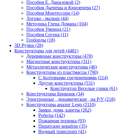
Пособия Е. Даниловой
(2)
Пособия Дьенеша и Кюизенера
(27)
Пособия Монтессори
(14)
Логико - малыш
(44)
Методика Глена Домана
(104)
Пособия Умница
(21)
Пособия Сегена
(11)
Геоборды
(18)
3D Ручки
(28)
Конструкторы для детей
(4481)
Деревянные конструкторы
(478)
Магнитные конструкторы
(311)
Металлические конструкторы
(46)
Конструкторы из пластмассы
(790)
С болтовыми соединениями
(214)
Другие конструкторы
(531)
Конструктор Веселые горки
(61)
Конструкторы Брикник
(34)
Электронные , динамические , на Р/У
(218)
Конструкторы аналог Lego
(2110)
Замки, дома, кареты
(262)
Роботы
(142)
Пожарная техника
(93)
Пиратские корабли
(35)
Водный транспорт
(41)