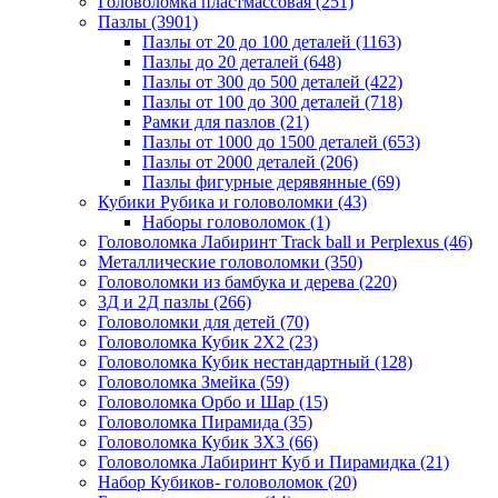
Головоломка пластмассовая
(251)
Пазлы
(3901)
Пазлы от 20 до 100 деталей
(1163)
Пазлы до 20 деталей
(648)
Пазлы от 300 до 500 деталей
(422)
Пазлы от 100 до 300 деталей
(718)
Рамки для пазлов
(21)
Пазлы от 1000 до 1500 деталей
(653)
Пазлы от 2000 деталей
(206)
Пазлы фигурные дерявянные
(69)
Кубики Рубика и головоломки
(43)
Наборы головоломок
(1)
Головоломка Лабиринт Track ball и Perplexus
(46)
Металлические головоломки
(350)
Головоломки из бамбука и дерева
(220)
3Д и 2Д пазлы
(266)
Головоломки для детей
(70)
Головоломка Кубик 2Х2
(23)
Головоломка Кубик нестандартный
(128)
Головоломка Змейка
(59)
Головоломка Орбо и Шар
(15)
Головоломка Пирамида
(35)
Головоломка Кубик 3Х3
(66)
Головоломка Лабиринт Куб и Пирамидка
(21)
Набор Кубиков- головоломок
(20)