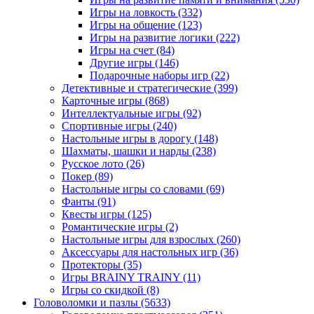
Игры на ловкость
(332)
Игры на общение
(123)
Игры на развитие логики
(222)
Игры на счет
(84)
Другие игры
(146)
Подарочные наборы игр
(22)
Детективные и стратегические
(399)
Карточные игры
(868)
Интеллектуальные игры
(92)
Спортивные игры
(240)
Настольные игры в дорогу
(148)
Шахматы, шашки и нарды
(238)
Русское лото
(26)
Покер
(89)
Настольные игры со словами
(69)
Фанты
(91)
Квесты игры
(125)
Романтические игры
(2)
Настольные игры для взрослых
(260)
Аксессуары для настольных игр
(36)
Протекторы
(35)
Игры BRAINY TRAINY
(11)
Игры со скидкой
(8)
Головоломки и пазлы
(5633)