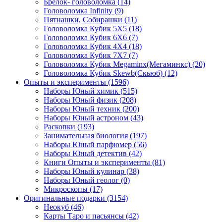
Брелок- головоломка
(14)
Головоломка Infinity
(9)
Пятнашки, Собирашки
(11)
Головоломка Кубик 5Х5
(18)
Головоломка Кубик 6Х6
(7)
Головоломка Кубик 4Х4
(18)
Головоломка Кубик 7Х7
(7)
Головоломка Кубик Megaminx(Мегаминкс)
(20)
Головоломка Кубик Skewb(Скьюб)
(12)
Опыты и эксперименты
(1596)
Наборы Юный химик
(515)
Наборы Юный физик
(208)
Наборы Юный техник
(200)
Наборы Юный астроном
(43)
Раскопки
(193)
Занимательная биология
(197)
Наборы Юный парфюмер
(56)
Наборы Юный детектив
(42)
Книги Опыты и эксперименты
(81)
Наборы Юный кулинар
(38)
Наборы Юный геолог
(0)
Микроскопы
(17)
Оригинальные подарки
(3154)
Неокуб
(46)
Карты Таро и пасьянсы
(42)