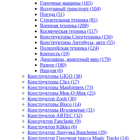
Гоночные машины
(165)
Воздушный транспорт
(104)
Поезда
(51)
Строительная техника
(81)
Военная техника
(208)
Космическая техника
(117)
Конструкторы Спецтехника
(156)
Конструкторы Автобусы, авто
(55)
Полицейская техника
(124)
Крепость
(19)
Динозавры, животный мир
(179)
Разное
(180)
Ниндзя
(6)
Конструкторы GIGO
(38)
Конструкторы Clics
(17)
Конструкторы Magformers
(73)
Конструкторы Мик-О-Мик
(25)
Конструктор Zoob
(30)
Конструкторы Bloco
(14)
Конструкторы Игольчатые
(31)
Конструктор ARTEC
(32)
Консруктор Fanclastic
(9)
Конструктор Klikko
(6)
Конструктор Липучка Bunchems
(29)
Конструктор Гоночная трасса Magic Tracks
(14)