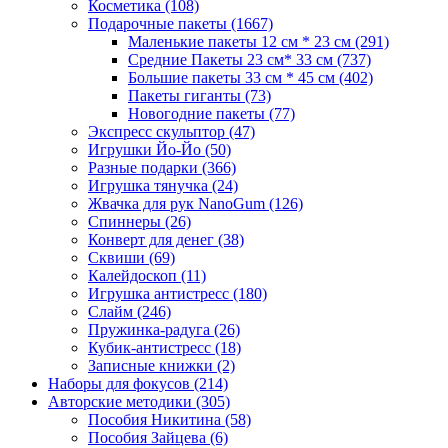
Косметика
(108)
Подарочные пакеты
(1667)
Маленькие пакеты 12 см * 23 см
(291)
Средние Пакеты 23 см* 33 см
(737)
Большие пакеты 33 см * 45 см
(402)
Пакеты гиганты
(73)
Новогодние пакеты
(77)
Экспресс скульптор
(47)
Игрушки Йо-Йо
(50)
Разные подарки
(366)
Игрушка тянучка
(24)
Жвачка для рук NanoGum
(126)
Спиннеры
(26)
Конверт для денег
(38)
Сквиши
(69)
Калейдоскоп
(11)
Игрушка антистресс
(180)
Слайм
(246)
Пружинка-радуга
(26)
Кубик-антистресс
(18)
Записные книжки
(2)
Наборы для фокусов
(214)
Авторские методики
(305)
Пособия Никитина
(58)
Пособия Зайцева
(6)