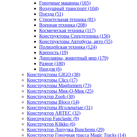
Гоночные машины
(165)
Воздушный транспорт
(104)
Поезда
(51)
Строительная техника
(81)
Военная техника
(208)
Космическая техника
(117)
Конструкторы Спецтехника
(156)
Конструкторы Автобусы, авто
(55)
Полицейская техника
(124)
Крепость
(19)
Динозавры, животный мир
(179)
Разное
(180)
Ниндзя
(6)
Конструкторы GIGO
(38)
Конструкторы Clics
(17)
Конструкторы Magformers
(73)
Конструкторы Мик-О-Мик
(25)
Конструктор Zoob
(30)
Конструкторы Bloco
(14)
Конструкторы Игольчатые
(31)
Конструктор ARTEC
(32)
Консруктор Fanclastic
(9)
Конструктор Klikko
(6)
Конструктор Липучка Bunchems
(29)
Конструктор Гоночная трасса Magic Tracks
(14)