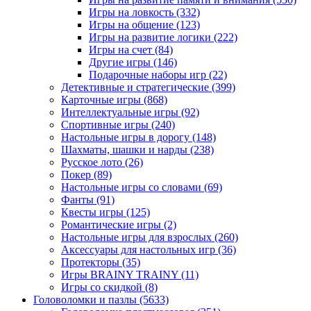
Игры на ловкость
(332)
Игры на общение
(123)
Игры на развитие логики
(222)
Игры на счет
(84)
Другие игры
(146)
Подарочные наборы игр
(22)
Детективные и стратегические
(399)
Карточные игры
(868)
Интеллектуальные игры
(92)
Спортивные игры
(240)
Настольные игры в дорогу
(148)
Шахматы, шашки и нарды
(238)
Русское лото
(26)
Покер
(89)
Настольные игры со словами
(69)
Фанты
(91)
Квесты игры
(125)
Романтические игры
(2)
Настольные игры для взрослых
(260)
Аксессуары для настольных игр
(36)
Протекторы
(35)
Игры BRAINY TRAINY
(11)
Игры со скидкой
(8)
Головоломки и пазлы
(5633)