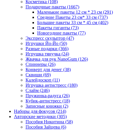
Косметика
(108)
Подарочные пакеты
(1667)
Маленькие пакеты 12 см * 23 см
(291)
Средние Пакеты 23 см* 33 см
(737)
Большие пакеты 33 см * 45 см
(402)
Пакеты гиганты
(73)
Новогодние пакеты
(77)
Экспресс скульптор
(47)
Игрушки Йо-Йо
(50)
Разные подарки
(366)
Игрушка тянучка
(24)
Жвачка для рук NanoGum
(126)
Спиннеры
(26)
Конверт для денег
(38)
Сквиши
(69)
Калейдоскоп
(11)
Игрушка антистресс
(180)
Слайм
(246)
Пружинка-радуга
(26)
Кубик-антистресс
(18)
Записные книжки
(2)
Наборы для фокусов
(214)
Авторские методики
(305)
Пособия Никитина
(58)
Пособия Зайцева
(6)