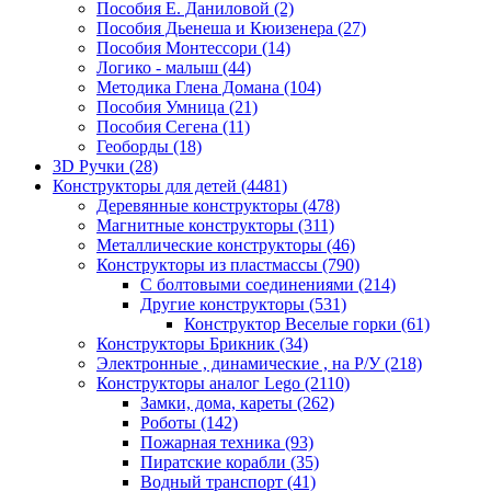
Пособия Е. Даниловой
(2)
Пособия Дьенеша и Кюизенера
(27)
Пособия Монтессори
(14)
Логико - малыш
(44)
Методика Глена Домана
(104)
Пособия Умница
(21)
Пособия Сегена
(11)
Геоборды
(18)
3D Ручки
(28)
Конструкторы для детей
(4481)
Деревянные конструкторы
(478)
Магнитные конструкторы
(311)
Металлические конструкторы
(46)
Конструкторы из пластмассы
(790)
С болтовыми соединениями
(214)
Другие конструкторы
(531)
Конструктор Веселые горки
(61)
Конструкторы Брикник
(34)
Электронные , динамические , на Р/У
(218)
Конструкторы аналог Lego
(2110)
Замки, дома, кареты
(262)
Роботы
(142)
Пожарная техника
(93)
Пиратские корабли
(35)
Водный транспорт
(41)