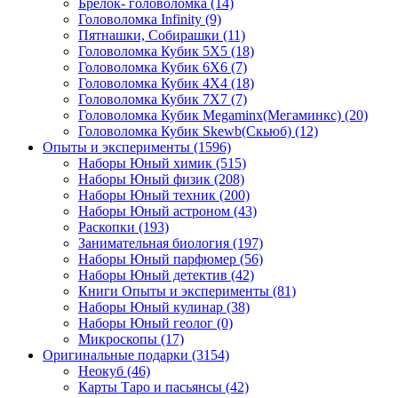
Брелок- головоломка
(14)
Головоломка Infinity
(9)
Пятнашки, Собирашки
(11)
Головоломка Кубик 5Х5
(18)
Головоломка Кубик 6Х6
(7)
Головоломка Кубик 4Х4
(18)
Головоломка Кубик 7Х7
(7)
Головоломка Кубик Megaminx(Мегаминкс)
(20)
Головоломка Кубик Skewb(Скьюб)
(12)
Опыты и эксперименты
(1596)
Наборы Юный химик
(515)
Наборы Юный физик
(208)
Наборы Юный техник
(200)
Наборы Юный астроном
(43)
Раскопки
(193)
Занимательная биология
(197)
Наборы Юный парфюмер
(56)
Наборы Юный детектив
(42)
Книги Опыты и эксперименты
(81)
Наборы Юный кулинар
(38)
Наборы Юный геолог
(0)
Микроскопы
(17)
Оригинальные подарки
(3154)
Неокуб
(46)
Карты Таро и пасьянсы
(42)