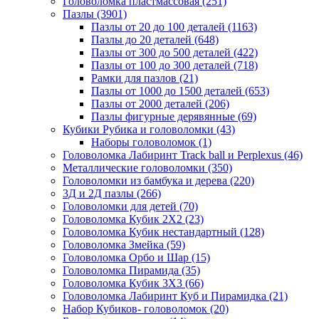
Головоломка пластмассовая
(251)
Пазлы
(3901)
Пазлы от 20 до 100 деталей
(1163)
Пазлы до 20 деталей
(648)
Пазлы от 300 до 500 деталей
(422)
Пазлы от 100 до 300 деталей
(718)
Рамки для пазлов
(21)
Пазлы от 1000 до 1500 деталей
(653)
Пазлы от 2000 деталей
(206)
Пазлы фигурные дерявянные
(69)
Кубики Рубика и головоломки
(43)
Наборы головоломок
(1)
Головоломка Лабиринт Track ball и Perplexus
(46)
Металлические головоломки
(350)
Головоломки из бамбука и дерева
(220)
3Д и 2Д пазлы
(266)
Головоломки для детей
(70)
Головоломка Кубик 2Х2
(23)
Головоломка Кубик нестандартный
(128)
Головоломка Змейка
(59)
Головоломка Орбо и Шар
(15)
Головоломка Пирамида
(35)
Головоломка Кубик 3Х3
(66)
Головоломка Лабиринт Куб и Пирамидка
(21)
Набор Кубиков- головоломок
(20)