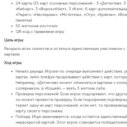
24 карты (15 карт основных персонажей - 3 «Детектив», 3
«Киборг», 3 «Ворохоббит», 3 «Кэп»; 6 карт дополнительн
«Пират», «Наследник», «Мститель», «Огр», «Хулиган», «Во
памятки)
50 жетонов-косточек
QR-код с правилами игры
Цель игры:
Раскрыть всех скелетов и остаться единственным участником 
картами.
Ход игры:
Начало раунда: Игроки по очереди выполняют действия, у
картах, либо блефуя проделывают действия с карт, которых
Например, «Детектив» может обменяться картами с коло
соперником, а «Кощей» — взять 3 жетона себе.
Проверка персонажей: Если игрок подозревает, что друго
он может провести проверку. Если подозрения подтверж
теряет одну из карт персонажей, если нет, то проверяющ
карту своего персонажа.
Победа: Игра заканчивается, когда остаётся единственный
нераскрытой картой. Этот игрок становится победителем