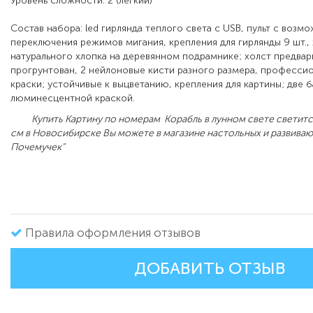
Уровень сложности: 2 (легкий)
Состав набора: led гирлянда теплого света с USB, пульт с воз
переключения режимов мигания, крепления для гирлянды 9 шт., 
натурального хлопка на деревянном подрамнике; холст предвар
прогрунтован, 2 нейлоновые кисти разного размера, професси
краски; устойчивые к выцветанию, крепления для картины; две 
люминесцентной краской.
Купить Картину по номерам Корабль в лунном свете светится
см в Новосибирске Вы можете в магазине настольных и развиваю
Почемучек"
Правила оформления отзывов
ДОБАВИТЬ ОТЗЫВ