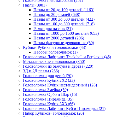
Головоломка пластмассовая
(251)
Пазлы
(3901)
Пазлы от 20 до 100 деталей
(1163)
Пазлы до 20 деталей
(648)
Пазлы от 300 до 500 деталей
(422)
Пазлы от 100 до 300 деталей
(718)
Рамки для пазлов
(21)
Пазлы от 1000 до 1500 деталей
(653)
Пазлы от 2000 деталей
(206)
Пазлы фигурные дерявянные
(69)
Кубики Рубика и головоломки
(43)
Наборы головоломок
(1)
Головоломка Лабиринт Track ball и Perplexus
(46)
Металлические головоломки
(350)
Головоломки из бамбука и дерева
(220)
3Д и 2Д пазлы
(266)
Головоломки для детей
(70)
Головоломка Кубик 2Х2
(23)
Головоломка Кубик нестандартный
(128)
Головоломка Змейка
(59)
Головоломка Орбо и Шар
(15)
Головоломка Пирамида
(35)
Головоломка Кубик 3Х3
(66)
Головоломка Лабиринт Куб и Пирамидка
(21)
Набор Кубиков- головоломок
(20)