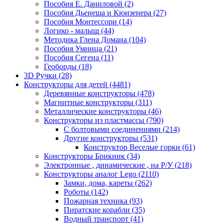
Пособия Е. Даниловой
(2)
Пособия Дьенеша и Кюизенера
(27)
Пособия Монтессори
(14)
Логико - малыш
(44)
Методика Глена Домана
(104)
Пособия Умница
(21)
Пособия Сегена
(11)
Геоборды
(18)
3D Ручки
(28)
Конструкторы для детей
(4481)
Деревянные конструкторы
(478)
Магнитные конструкторы
(311)
Металлические конструкторы
(46)
Конструкторы из пластмассы
(790)
С болтовыми соединениями
(214)
Другие конструкторы
(531)
Конструктор Веселые горки
(61)
Конструкторы Брикник
(34)
Электронные , динамические , на Р/У
(218)
Конструкторы аналог Lego
(2110)
Замки, дома, кареты
(262)
Роботы
(142)
Пожарная техника
(93)
Пиратские корабли
(35)
Водный транспорт
(41)