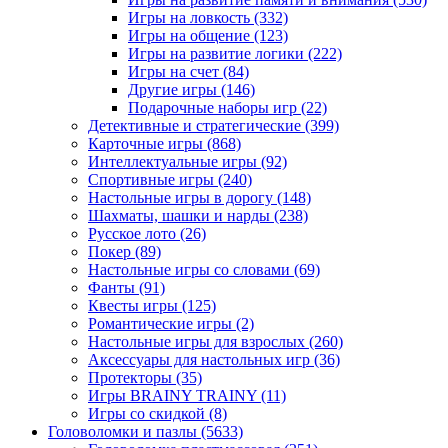
Игры на ловкость
(332)
Игры на общение
(123)
Игры на развитие логики
(222)
Игры на счет
(84)
Другие игры
(146)
Подарочные наборы игр
(22)
Детективные и стратегические
(399)
Карточные игры
(868)
Интеллектуальные игры
(92)
Спортивные игры
(240)
Настольные игры в дорогу
(148)
Шахматы, шашки и нарды
(238)
Русское лото
(26)
Покер
(89)
Настольные игры со словами
(69)
Фанты
(91)
Квесты игры
(125)
Романтические игры
(2)
Настольные игры для взрослых
(260)
Аксессуары для настольных игр
(36)
Протекторы
(35)
Игры BRAINY TRAINY
(11)
Игры со скидкой
(8)
Головоломки и пазлы
(5633)