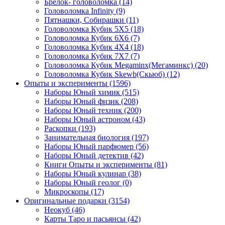
Брелок- головоломка
(14)
Головоломка Infinity
(9)
Пятнашки, Собирашки
(11)
Головоломка Кубик 5Х5
(18)
Головоломка Кубик 6Х6
(7)
Головоломка Кубик 4Х4
(18)
Головоломка Кубик 7Х7
(7)
Головоломка Кубик Megaminx(Мегаминкс)
(20)
Головоломка Кубик Skewb(Скьюб)
(12)
Опыты и эксперименты
(1596)
Наборы Юный химик
(515)
Наборы Юный физик
(208)
Наборы Юный техник
(200)
Наборы Юный астроном
(43)
Раскопки
(193)
Занимательная биология
(197)
Наборы Юный парфюмер
(56)
Наборы Юный детектив
(42)
Книги Опыты и эксперименты
(81)
Наборы Юный кулинар
(38)
Наборы Юный геолог
(0)
Микроскопы
(17)
Оригинальные подарки
(3154)
Неокуб
(46)
Карты Таро и пасьянсы
(42)