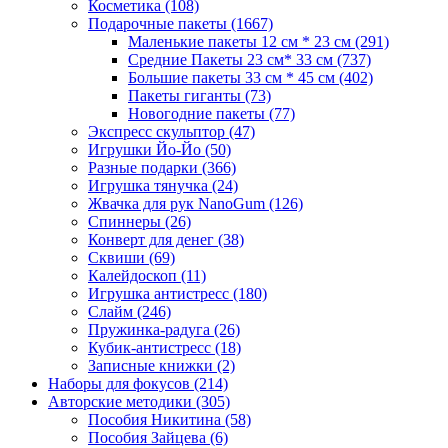
Косметика
(108)
Подарочные пакеты
(1667)
Маленькие пакеты 12 см * 23 см
(291)
Средние Пакеты 23 см* 33 см
(737)
Большие пакеты 33 см * 45 см
(402)
Пакеты гиганты
(73)
Новогодние пакеты
(77)
Экспресс скульптор
(47)
Игрушки Йо-Йо
(50)
Разные подарки
(366)
Игрушка тянучка
(24)
Жвачка для рук NanoGum
(126)
Спиннеры
(26)
Конверт для денег
(38)
Сквиши
(69)
Калейдоскоп
(11)
Игрушка антистресс
(180)
Слайм
(246)
Пружинка-радуга
(26)
Кубик-антистресс
(18)
Записные книжки
(2)
Наборы для фокусов
(214)
Авторские методики
(305)
Пособия Никитина
(58)
Пособия Зайцева
(6)