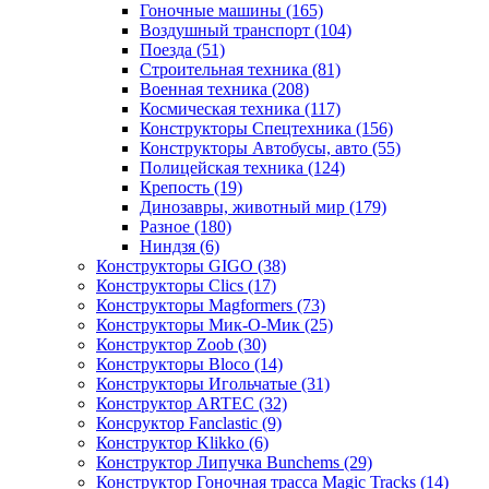
Гоночные машины
(165)
Воздушный транспорт
(104)
Поезда
(51)
Строительная техника
(81)
Военная техника
(208)
Космическая техника
(117)
Конструкторы Спецтехника
(156)
Конструкторы Автобусы, авто
(55)
Полицейская техника
(124)
Крепость
(19)
Динозавры, животный мир
(179)
Разное
(180)
Ниндзя
(6)
Конструкторы GIGO
(38)
Конструкторы Clics
(17)
Конструкторы Magformers
(73)
Конструкторы Мик-О-Мик
(25)
Конструктор Zoob
(30)
Конструкторы Bloco
(14)
Конструкторы Игольчатые
(31)
Конструктор ARTEC
(32)
Консруктор Fanclastic
(9)
Конструктор Klikko
(6)
Конструктор Липучка Bunchems
(29)
Конструктор Гоночная трасса Magic Tracks
(14)