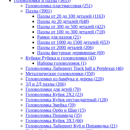
Головоломки и пазлы
(5633)
Головоломка пластмассовая
(251)
Пазлы
(3901)
Пазлы от 20 до 100 деталей
(1163)
Пазлы до 20 деталей
(648)
Пазлы от 300 до 500 деталей
(422)
Пазлы от 100 до 300 деталей
(718)
Рамки для пазлов
(21)
Пазлы от 1000 до 1500 деталей
(653)
Пазлы от 2000 деталей
(206)
Пазлы фигурные дерявянные
(69)
Кубики Рубика и головоломки
(43)
Наборы головоломок
(1)
Головоломка Лабиринт Track ball и Perplexus
(46)
Металлические головоломки
(350)
Головоломки из бамбука и дерева
(220)
3Д и 2Д пазлы
(266)
Головоломки для детей
(70)
Головоломка Кубик 2Х2
(23)
Головоломка Кубик нестандартный
(128)
Головоломка Змейка
(59)
Головоломка Орбо и Шар
(15)
Головоломка Пирамида
(35)
Головоломка Кубик 3Х3
(66)
Головоломка Лабиринт Куб и Пирамидка
(21)