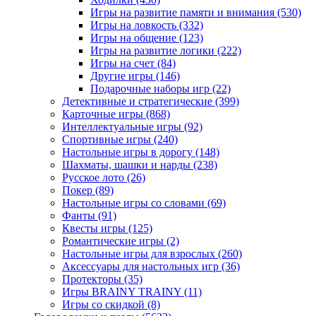
Игры на развитие памяти и внимания
(530)
Игры на ловкость
(332)
Игры на общение
(123)
Игры на развитие логики
(222)
Игры на счет
(84)
Другие игры
(146)
Подарочные наборы игр
(22)
Детективные и стратегические
(399)
Карточные игры
(868)
Интеллектуальные игры
(92)
Спортивные игры
(240)
Настольные игры в дорогу
(148)
Шахматы, шашки и нарды
(238)
Русское лото
(26)
Покер
(89)
Настольные игры со словами
(69)
Фанты
(91)
Квесты игры
(125)
Романтические игры
(2)
Настольные игры для взрослых
(260)
Аксессуары для настольных игр
(36)
Протекторы
(35)
Игры BRAINY TRAINY
(11)
Игры со скидкой
(8)