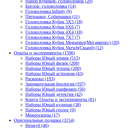
Набор Кубиков- головоломок
(20)
Брелок- головоломка
(14)
Головоломка Infinity
(9)
Пятнашки, Собирашки
(11)
Головоломка Кубик 5Х5
(18)
Головоломка Кубик 6Х6
(7)
Головоломка Кубик 4Х4
(18)
Головоломка Кубик 7Х7
(7)
Головоломка Кубик Megaminx(Мегаминкс)
(20)
Головоломка Кубик Skewb(Скьюб)
(12)
Опыты и эксперименты
(1596)
Наборы Юный химик
(515)
Наборы Юный физик
(208)
Наборы Юный техник
(200)
Наборы Юный астроном
(43)
Раскопки
(193)
Занимательная биология
(197)
Наборы Юный парфюмер
(56)
Наборы Юный детектив
(42)
Книги Опыты и эксперименты
(81)
Наборы Юный кулинар
(38)
Наборы Юный геолог
(0)
Микроскопы
(17)
Оригинальные подарки
(3154)
Неокуб
(46)