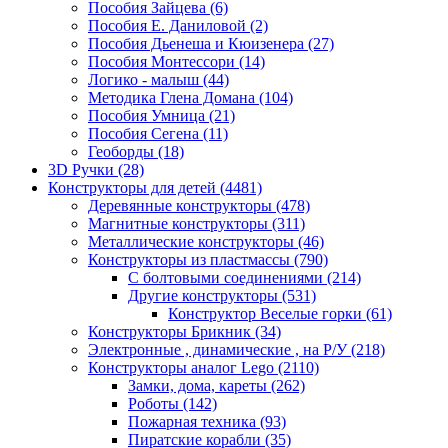
Пособия Зайцева
(6)
Пособия Е. Даниловой
(2)
Пособия Дьенеша и Кюизенера
(27)
Пособия Монтессори
(14)
Логико - малыш
(44)
Методика Глена Домана
(104)
Пособия Умница
(21)
Пособия Сегена
(11)
Геоборды
(18)
3D Ручки
(28)
Конструкторы для детей
(4481)
Деревянные конструкторы
(478)
Магнитные конструкторы
(311)
Металлические конструкторы
(46)
Конструкторы из пластмассы
(790)
С болтовыми соединениями
(214)
Другие конструкторы
(531)
Конструктор Веселые горки
(61)
Конструкторы Брикник
(34)
Электронные , динамические , на Р/У
(218)
Конструкторы аналог Lego
(2110)
Замки, дома, кареты
(262)
Роботы
(142)
Пожарная техника
(93)
Пиратские корабли
(35)