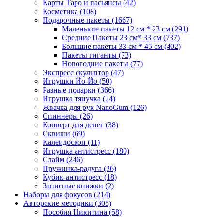
Карты Таро и пасьянсы
(42)
Косметика
(108)
Подарочные пакеты
(1667)
Маленькие пакеты 12 см * 23 см
(291)
Средние Пакеты 23 см* 33 см
(737)
Большие пакеты 33 см * 45 см
(402)
Пакеты гиганты
(73)
Новогодние пакеты
(77)
Экспресс скульптор
(47)
Игрушки Йо-Йо
(50)
Разные подарки
(366)
Игрушка тянучка
(24)
Жвачка для рук NanoGum
(126)
Спиннеры
(26)
Конверт для денег
(38)
Сквиши
(69)
Калейдоскоп
(11)
Игрушка антистресс
(180)
Слайм
(246)
Пружинка-радуга
(26)
Кубик-антистресс
(18)
Записные книжки
(2)
Наборы для фокусов
(214)
Авторские методики
(305)
Пособия Никитина
(58)