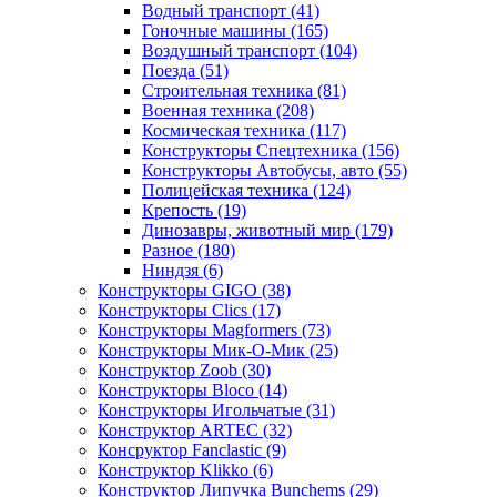
Водный транспорт
(41)
Гоночные машины
(165)
Воздушный транспорт
(104)
Поезда
(51)
Строительная техника
(81)
Военная техника
(208)
Космическая техника
(117)
Конструкторы Спецтехника
(156)
Конструкторы Автобусы, авто
(55)
Полицейская техника
(124)
Крепость
(19)
Динозавры, животный мир
(179)
Разное
(180)
Ниндзя
(6)
Конструкторы GIGO
(38)
Конструкторы Clics
(17)
Конструкторы Magformers
(73)
Конструкторы Мик-О-Мик
(25)
Конструктор Zoob
(30)
Конструкторы Bloco
(14)
Конструкторы Игольчатые
(31)
Конструктор ARTEC
(32)
Консруктор Fanclastic
(9)
Конструктор Klikko
(6)
Конструктор Липучка Bunchems
(29)