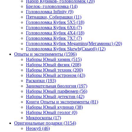
Набор Кубиков- головоломок
(20)
Брелок- головоломка
(14)
Головоломка Infinity
(9)
Пятнашки, Собирашки
(11)
Головоломка Кубик 5Х5
(18)
Головоломка Кубик 6Х6
(7)
Головоломка Кубик 4Х4
(18)
Головоломка Кубик 7Х7
(7)
Головоломка Кубик Megaminx(Мегаминкс)
(20)
Головоломка Кубик Skewb(Скьюб)
(12)
Опыты и эксперименты
(1596)
Наборы Юный химик
(515)
Наборы Юный физик
(208)
Наборы Юный техник
(200)
Наборы Юный астроном
(43)
Раскопки
(193)
Занимательная биология
(197)
Наборы Юный парфюмер
(56)
Наборы Юный детектив
(42)
Книги Опыты и эксперименты
(81)
Наборы Юный кулинар
(38)
Наборы Юный геолог
(0)
Микроскопы
(17)
Оригинальные подарки
(3154)
Неокуб
(46)