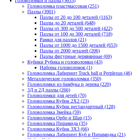
Головоломки и пазлы
(5633)
Головоломка пластмассовая
(251)
Пазлы
(3901)
Пазлы от 20 до 100 деталей
(1163)
Пазлы до 20 деталей
(648)
Пазлы от 300 до 500 деталей
(422)
Пазлы от 100 до 300 деталей
(718)
Рамки для пазлов
(21)
Пазлы от 1000 до 1500 деталей
(653)
Пазлы от 2000 деталей
(206)
Пазлы фигурные дерявянные
(69)
Кубики Рубика и головоломки
(43)
Наборы головоломок
(1)
Головоломка Лабиринт Track ball и Perplexus
(46)
Металлические головоломки
(350)
Головоломки из бамбука и дерева
(220)
3Д и 2Д пазлы
(266)
Головоломки для детей
(70)
Головоломка Кубик 2Х2
(23)
Головоломка Кубик нестандартный
(128)
Головоломка Змейка
(59)
Головоломка Орбо и Шар
(15)
Головоломка Пирамида
(35)
Головоломка Кубик 3Х3
(66)
Головоломка Лабиринт Куб и Пирамидка
(21)