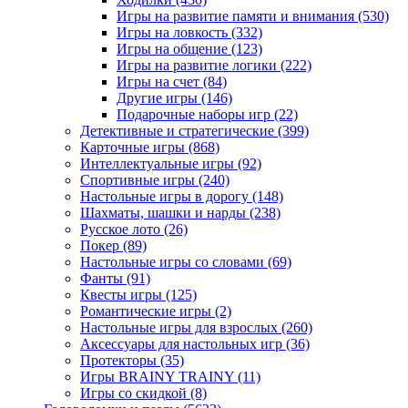
Игры на развитие памяти и внимания
(530)
Игры на ловкость
(332)
Игры на общение
(123)
Игры на развитие логики
(222)
Игры на счет
(84)
Другие игры
(146)
Подарочные наборы игр
(22)
Детективные и стратегические
(399)
Карточные игры
(868)
Интеллектуальные игры
(92)
Спортивные игры
(240)
Настольные игры в дорогу
(148)
Шахматы, шашки и нарды
(238)
Русское лото
(26)
Покер
(89)
Настольные игры со словами
(69)
Фанты
(91)
Квесты игры
(125)
Романтические игры
(2)
Настольные игры для взрослых
(260)
Аксессуары для настольных игр
(36)
Протекторы
(35)
Игры BRAINY TRAINY
(11)
Игры со скидкой
(8)