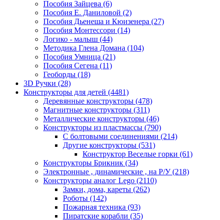
Пособия Зайцева
(6)
Пособия Е. Даниловой
(2)
Пособия Дьенеша и Кюизенера
(27)
Пособия Монтессори
(14)
Логико - малыш
(44)
Методика Глена Домана
(104)
Пособия Умница
(21)
Пособия Сегена
(11)
Геоборды
(18)
3D Ручки
(28)
Конструкторы для детей
(4481)
Деревянные конструкторы
(478)
Магнитные конструкторы
(311)
Металлические конструкторы
(46)
Конструкторы из пластмассы
(790)
С болтовыми соединениями
(214)
Другие конструкторы
(531)
Конструктор Веселые горки
(61)
Конструкторы Брикник
(34)
Электронные , динамические , на Р/У
(218)
Конструкторы аналог Lego
(2110)
Замки, дома, кареты
(262)
Роботы
(142)
Пожарная техника
(93)
Пиратские корабли
(35)