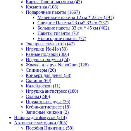
Карты Таро и пасьянсы
(42)
Косметика
(108)
Подарочные пакеты
(1667)
Маленькие пакеты 12 см * 23 см
(291)
Средние Пакеты 23 см* 33 см
(737)
Большие пакеты 33 см * 45 см
(402)
Пакеты гиганты
(73)
Новогодние пакеты
(77)
Экспресс скульптор
(47)
Игрушки Йо-Йо
(50)
Разные подарки
(366)
Игрушка тянучка
(24)
Жвачка для рук NanoGum
(126)
Спиннеры
(26)
Конверт для денег
(38)
Сквиши
(69)
Калейдоскоп
(11)
Игрушка антистресс
(180)
Слайм
(246)
Пружинка-радуга
(26)
Кубик-антистресс
(18)
Записные книжки
(2)
Наборы для фокусов
(214)
Авторские методики
(305)
Пособия Никитина
(58)